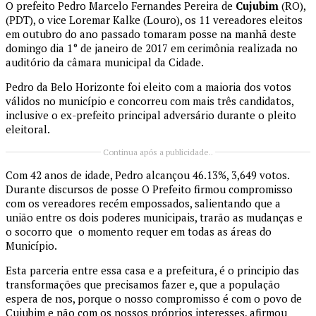
O prefeito Pedro Marcelo Fernandes Pereira de
Cujubim
(RO),
(PDT), o vice Loremar Kalke (Louro), os 11 vereadores eleitos
em outubro do ano passado tomaram posse na manhã deste
domingo dia 1° de janeiro de 2017 em cerimônia realizada no
auditório da câmara municipal da Cidade.
Pedro da Belo Horizonte foi eleito com a maioria dos votos
válidos no município e concorreu com mais três candidatos,
inclusive o ex-prefeito principal adversário durante o pleito
eleitoral.
Continua após a publicidade..
Com 42 anos de idade, Pedro alcançou 46.13%, 3,649 votos.
Durante discursos de posse O Prefeito firmou compromisso
com os vereadores recém empossados, salientando que a
união entre os dois poderes municipais, trarão as mudanças e
o socorro que o momento requer em todas as áreas do
Município.
Esta parceria entre essa casa e a prefeitura, é o principio das
transformações que precisamos fazer e, que a população
espera de nos, porque o nosso compromisso é com o povo de
Cujubim e não com os nossos próprios interesses, afirmou