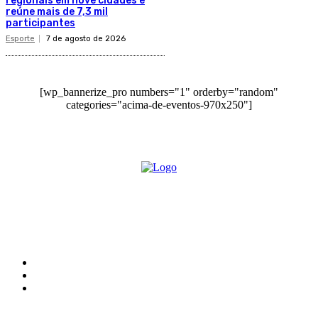
regionais em nove cidades e
reúne mais de 7,3 mil
participantes
Esporte
7 de agosto de 2026
[wp_bannerize_pro numbers="1" orderby="random"
categories="acima-de-eventos-970x250"]
O site Alerta Rondônia é um jornal eletrônico focada em notícias, entretenimento e
cobertura de eventos. Teve a sua operação iniciada em 2007 com o nome de "Em
Ariquemes", sendo um dos pioneiros no jornalismo on-line na cidade de Ariquemes (RO).
Sobre
Edital Alerta Rondônia
Politica de privacidade
Termos e condições de uso
Siga-nos