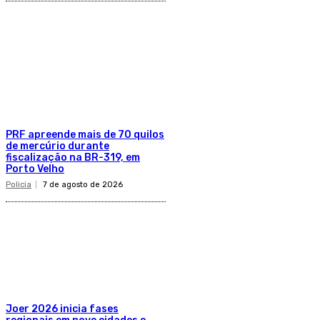
PRF apreende mais de 70 quilos
de mercúrio durante
fiscalização na BR-319, em
Porto Velho
Policia
7 de agosto de 2026
Joer 2026 inicia fases