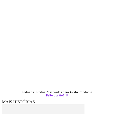
Contato
Almi Coelho
69 98406-5272
Fátima Coelho
9 9349-2121
Izabella Coelho
69 99247-4792
Todos os Direitos Reservados para Alerta Rondonia
Feito por Go7 💜
MAIS HISTÓRIAS