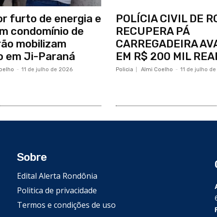
or furto de energia e
POLÍCIA CIVIL DE 
m condomínio de
RECUPERA PÁ
rão mobilizam
CARREGADEIRA AV
o em Ji-Paraná
EM R$ 200 MIL REA
oelho
-
11 de julho de 2026
Policia
Almi Coelho
-
11 de julho d
Sobre
Edital Alerta Rondônia
Politica de privacidade
Termos e condições de uso