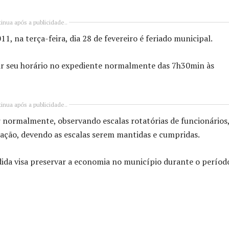
inua após a publicidade..
1, na terça-feira, dia 28 de fevereiro é feriado municipal.
prir seu horário no expediente normalmente das 7h30min às
inua após a publicidade..
normalmente, observando escalas rotatórias de funcionários,
zação, devendo as escalas serem mantidas e cumpridas.
dida visa preservar a economia no município durante o perío