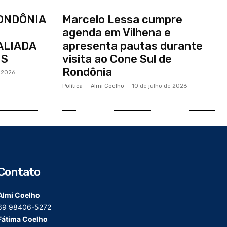
RONDÔNIA
Marcelo Lessa cumpre
agenda em Vilhena e
ALIADA
apresenta pautas durante
IS
visita ao Cone Sul de
Rondônia
e 2026
Política
Almi Coelho
-
10 de julho de 2026
Contato
Almi Coelho
69 98406-5272
Fátima Coelho