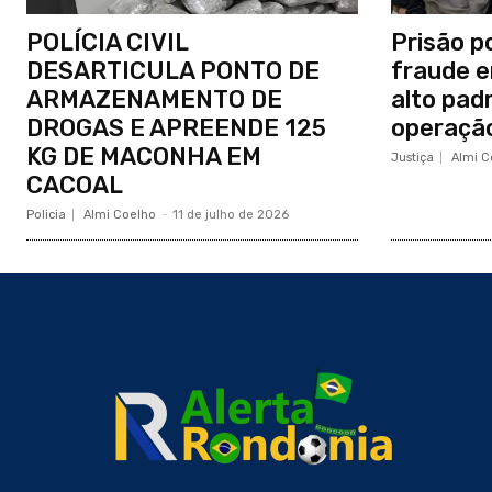
POLÍCIA CIVIL
Prisão p
DESARTICULA PONTO DE
fraude e
ARMAZENAMENTO DE
alto pad
DROGAS E APREENDE 125
operaçã
KG DE MACONHA EM
Justiça
Almi C
CACOAL
Policia
Almi Coelho
-
11 de julho de 2026