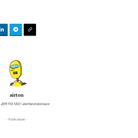
airton
6.209.113.130/~alertarondoniaco
- Publicidade -