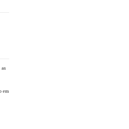
 as
do em