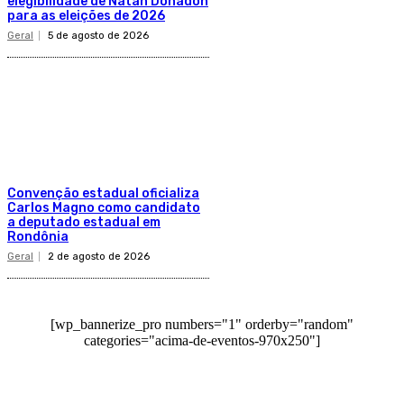
elegibilidade de Natan Donadon
para as eleições de 2026
Geral
5 de agosto de 2026
Convenção estadual oficializa
Carlos Magno como candidato
a deputado estadual em
Rondônia
Geral
2 de agosto de 2026
[wp_bannerize_pro numbers="1" orderby="random"
categories="acima-de-eventos-970x250"]