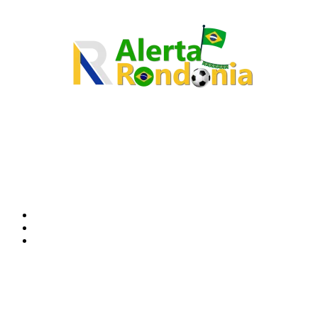
O site Alerta Rondônia é um jornal eletrônico focada em notícias, entretenimento e
cobertura de eventos. Teve a sua operação iniciada em 2007 com o nome de "Em
Ariquemes", sendo um dos pioneiros no jornalismo on-line na cidade de Ariquemes (RO).
Sobre
Edital Alerta Rondônia
Politica de privacidade
Termos e condições de uso
Siga-nos