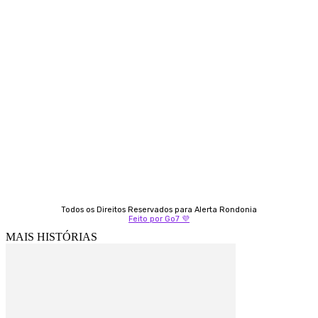
Contato
Almi Coelho
69 98406-5272
Fátima Coelho
9 9349-2121
Izabella Coelho
69 99247-4792
Todos os Direitos Reservados para Alerta Rondonia
Feito por Go7 💜
MAIS HISTÓRIAS