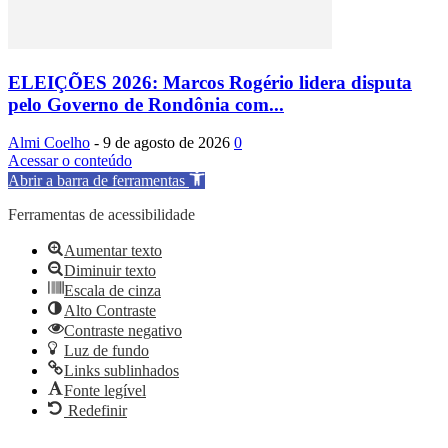
ELEIÇÕES 2026: Marcos Rogério lidera disputa
pelo Governo de Rondônia com...
Almi Coelho
-
9 de agosto de 2026
0
Acessar o conteúdo
Abrir a barra de ferramentas
Ferramentas de acessibilidade
Aumentar texto
Diminuir texto
Escala de cinza
Alto Contraste
Contraste negativo
Luz de fundo
Links sublinhados
Fonte legível
Redefinir