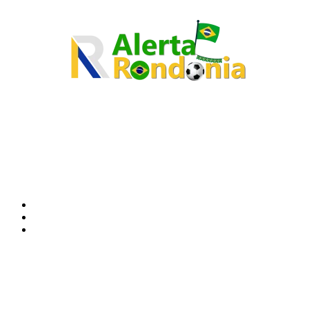
O site Alerta Rondônia é um jornal eletrônico focada em notícias, entretenimento e
cobertura de eventos. Teve a sua operação iniciada em 2007 com o nome de "Em
Ariquemes", sendo um dos pioneiros no jornalismo on-line na cidade de Ariquemes (RO).
Sobre
Edital Alerta Rondônia
Politica de privacidade
Termos e condições de uso
Siga-nos