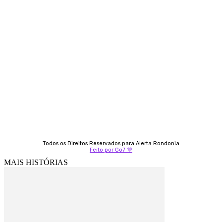
Contato
Almi Coelho
69 98406-5272
Fátima Coelho
9 9349-2121
Izabella Coelho
69 99247-4792
Todos os Direitos Reservados para Alerta Rondonia
Feito por Go7 💜
MAIS HISTÓRIAS