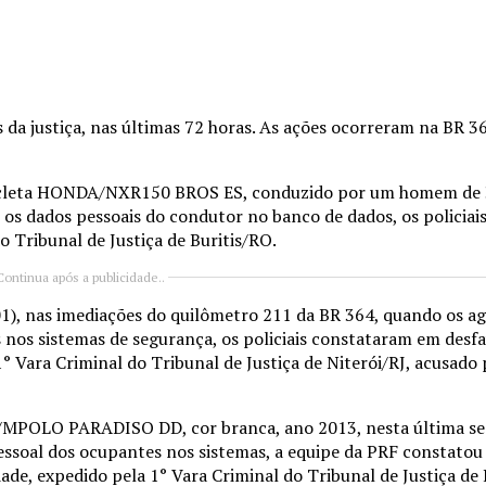
 da justiça, nas últimas 72 horas. As ações ocorreram na BR 3
cicleta HONDA/NXR150 BROS ES, conduzido por um homem de 3
 os dados pessoais do condutor no banco de dados, os policia
 Tribunal de Justiça de Buritis/RO.
Continua após a publicidade..
01), nas imediações do quilômetro 211 da BR 364, quando os a
 nos sistemas de segurança, os policiais constataram em desf
 Vara Criminal do Tribunal de Justiça de Niterói/RJ, acusado 
VO/MPOLO PARADISO DD, cor branca, ano 2013, nesta última seg
pessoal dos ocupantes nos sistemas, a equipe da PRF constat
dade, expedido pela 1° Vara Criminal do Tribunal de Justiça d