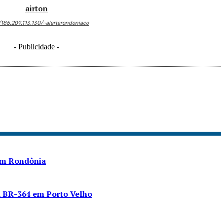
airton
/186.209.113.130/~alertarondoniaco
- Publicidade -
 em Rondônia
a BR-364 em Porto Velho