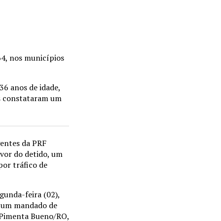
64, nos municípios
6 anos de idade,
is constataram um
gentes da PRF
avor do detido, um
por tráfico de
unda-feira (02),
ou um mandado de
e Pimenta Bueno/RO,