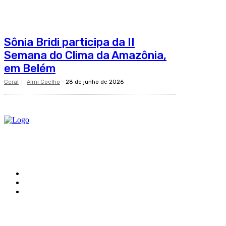
Sônia Bridi participa da II
Semana do Clima da Amazônia,
em Belém
Geral
Almi Coelho
-
28 de junho de 2026
O site Alerta Rondônia é um jornal eletrônico focada em notícias, entretenimento e cobertu
Sobre
Edital Alerta Rondônia
Politica de privacidade
Termos e condições de uso
Siga-nos