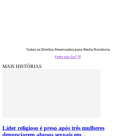
Izabella Coelho
69 99247-4792
Todos os Direitos Reservados para Alerta Rondonia
Feito por Go7 💜
MAIS HISTÓRIAS
Líder religioso é preso após três mulheres
denunciarem abusos sexuais em...