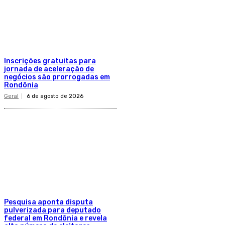
Inscrições gratuitas para
jornada de aceleração de
negócios são prorrogadas em
Rondônia
Geral
6 de agosto de 2026
Pesquisa aponta disputa
pulverizada para deputado
federal em Rondônia e revela