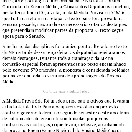
física, arte, sociologia e filosofia na Base Nacional Comum
Curricular do Ensino Médio, a Câmara dos Deputados concluiu,
nesta terça-feira (13), a votação da Medida Provisória 746/16,
que trata da reforma da etapa. O texto-base foi aprovado na
semana passada, mas ainda era necessário votar os destaques
que pretendiam modificar partes da proposta. O texto segue
agora para o Senado.
A inclusão das disciplinas foi o único ponto alterado no texto
da MP na tarde dessa terça-feira. Os deputados rejeitaram os
demais destaques. Durante toda a tramitação da MP na
comissão especial foram apresentadas ao texto encaminhado
pelo governo 570 emendas. A proposta é considerada polêmica
por mexer em toda a estrutura de aprendizagem do Ensino
Médio.
Continua após a publicidade..
A Medida Provisória foi um dos principais motivos que levaram
estudantes de todo País a ocuparem escolas em protesto
contra o governo federal no segundo semestre deste ano. Mais
de mil unidades de ensino foram tomadas por jovens
contrários às mudanças, o que levou, inclusive, ao adiamento
da prova no Enem (Exame Nacional do Ensino Médio) para