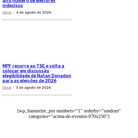
alto número de eleitores
indecisos
Geral
6 de agosto de 2026
MPF recorre ao TSE e volta a
colocar em discussão
elegibilidade de Natan Donadon
para as eleições de 2026
Geral
5 de agosto de 2026
[wp_bannerize_pro numbers="1" orderby="random"
categories="acima-de-eventos-970x250"]