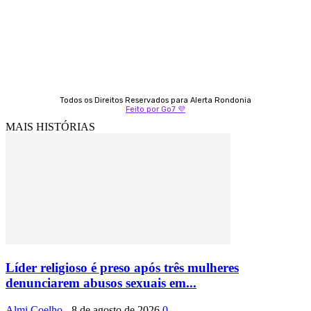
69 99247-4792
Todos os Direitos Reservados para Alerta Rondonia
Feito por Go7 💜
MAIS HISTÓRIAS
Líder religioso é preso após três mulheres
denunciarem abusos sexuais em...
Almi Coelho
-
8 de agosto de 2026
0