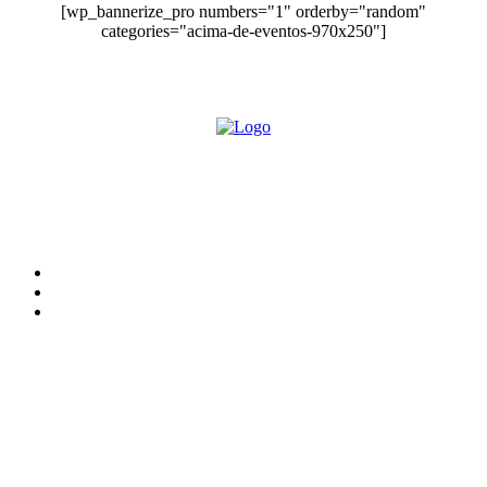
[wp_bannerize_pro numbers="1" orderby="random"
categories="acima-de-eventos-970x250"]
O site Alerta Rondônia é um jornal eletrônico focada em notícias, entretenimento e
cobertura de eventos. Teve a sua operação iniciada em 2007 com o nome de "Em
Ariquemes", sendo um dos pioneiros no jornalismo on-line na cidade de Ariquemes (RO).
Sobre
Edital Alerta Rondônia
Politica de privacidade
Termos e condições de uso
Siga-nos
Contato