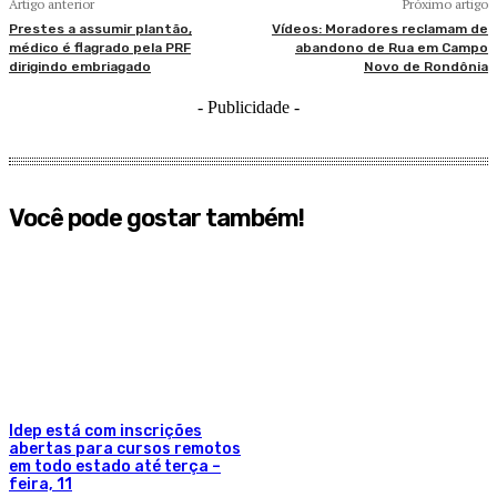
Artigo anterior
Próximo artigo
Prestes a assumir plantão,
Vídeos: Moradores reclamam de
médico é flagrado pela PRF
abandono de Rua em Campo
dirigindo embriagado
Novo de Rondônia
- Publicidade -
Você pode gostar também!
Idep está com inscrições
abertas para cursos remotos
em todo estado até terça –
feira, 11