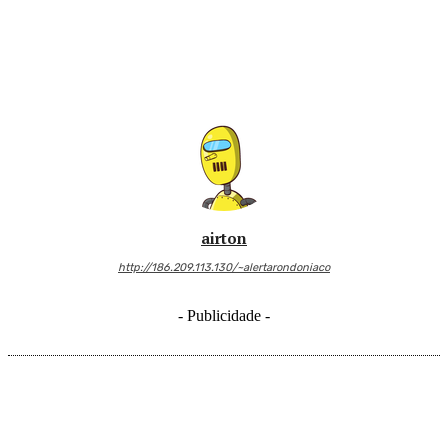
airton
http://186.209.113.130/~alertarondoniaco
- Publicidade -