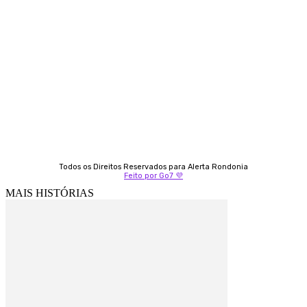
Almi Coelho
69 98406-5272
Fátima Coelho
9 9349-2121
Izabella Coelho
69 99247-4792
Todos os Direitos Reservados para Alerta Rondonia
Feito por Go7 💜
MAIS HISTÓRIAS