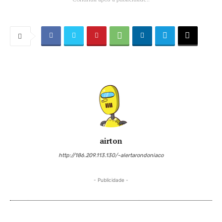
airton
http://186.209.113.130/~alertarondoniaco
- Publicidade -