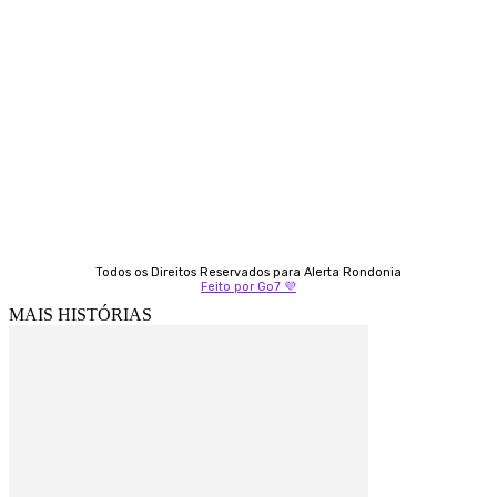
Almi Coelho
69 98406-5272
Fátima Coelho
9 9349-2121
Izabella Coelho
69 99247-4792
Todos os Direitos Reservados para Alerta Rondonia
Feito por Go7 💜
MAIS HISTÓRIAS