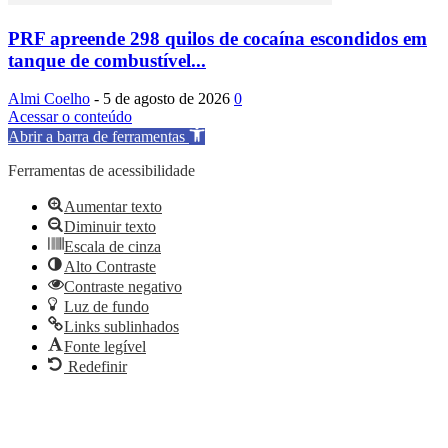
PRF apreende 298 quilos de cocaína escondidos em
tanque de combustível...
Almi Coelho
-
5 de agosto de 2026
0
Acessar o conteúdo
Abrir a barra de ferramentas
Ferramentas de acessibilidade
Aumentar texto
Diminuir texto
Escala de cinza
Alto Contraste
Contraste negativo
Luz de fundo
Links sublinhados
Fonte legível
Redefinir