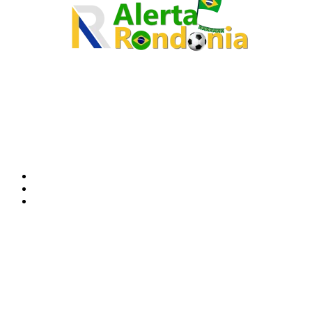
O site Alerta Rondônia é um jornal eletrônico focada em notícias, entretenimento e
cobertura de eventos. Teve a sua operação iniciada em 2007 com o nome de "Em
Ariquemes", sendo um dos pioneiros no jornalismo on-line na cidade de Ariquemes (RO).
Sobre
Edital Alerta Rondônia
Politica de privacidade
Termos e condições de uso
Siga-nos
Contato