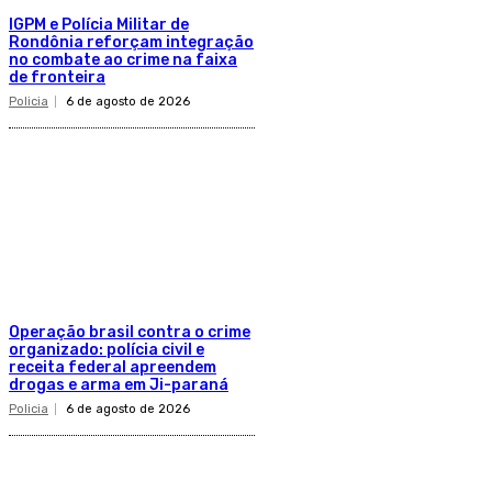
IGPM e Polícia Militar de
Rondônia reforçam integração
no combate ao crime na faixa
de fronteira
Policia
6 de agosto de 2026
Operação brasil contra o crime
organizado: polícia civil e
receita federal apreendem
drogas e arma em Ji-paraná
Policia
6 de agosto de 2026