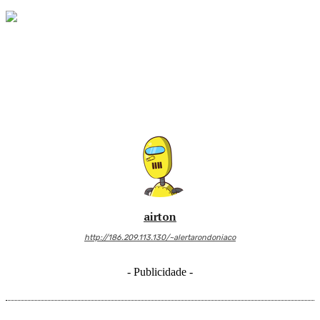
airton
http://186.209.113.130/~alertarondoniaco
- Publicidade -