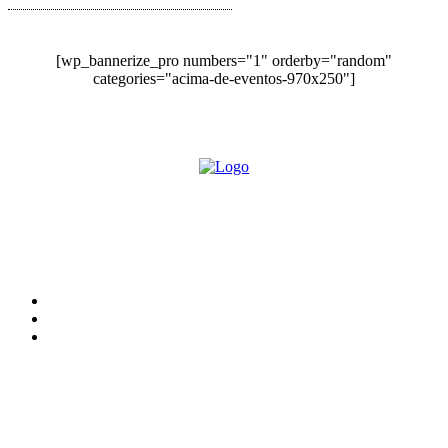
[wp_bannerize_pro numbers="1" orderby="random"
categories="acima-de-eventos-970x250"]
O site Alerta Rondônia é um jornal eletrônico focada em notícias, entretenimento e
cobertura de eventos. Teve a sua operação iniciada em 2007 com o nome de "Em
Ariquemes", sendo um dos pioneiros no jornalismo on-line na cidade de Ariquemes (RO).
Sobre
Edital Alerta Rondônia
Politica de privacidade
Termos e condições de uso
Siga-nos