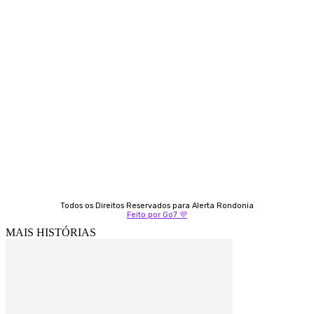
Contato
Almi Coelho
69 98406-5272
Fátima Coelho
9 9349-2121
Izabella Coelho
69 99247-4792
Todos os Direitos Reservados para Alerta Rondonia
Feito por Go7 💜
MAIS HISTÓRIAS