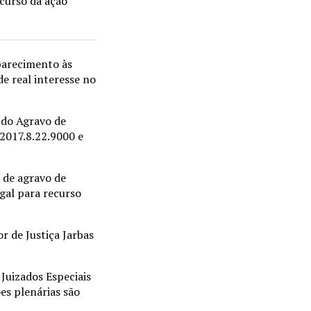
 curso da ação
parecimento às
e real interesse no
 do Agravo de
2017.8.22.9000 e
 de agravo de
gal para recurso
r de Justiça Jarbas
 Juizados Especiais
es plenárias são