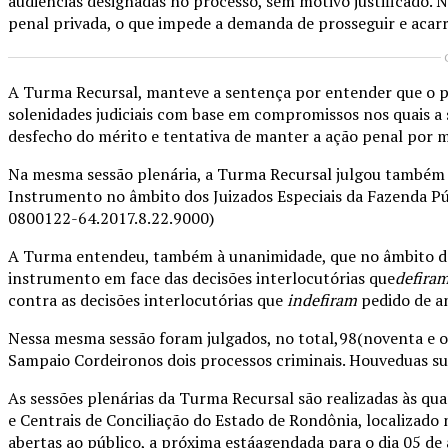
audiências designadas no processo, sem motivo justificado. 
penal privada, o que impede a demanda de prosseguir e acarr
A Turma Recursal, manteve a sentença por entender que o pr
solenidades judiciais com base em compromissos nos quais a 
desfecho do mérito e tentativa de manter a ação penal por 
Na mesma sessão plenária, a Turma Recursal julgou também t
Instrumento no âmbito dos Juizados Especiais da Fazenda Pú
0800122-64.2017.8.22.9000)
A Turma entendeu, também à unanimidade, que no âmbito dos 
instrumento em face das decisões interlocutórias que
defira
contra as decisões interlocutórias que
indefiram
pedido de a
Nessa mesma sessão foram julgados, no total,98(noventa e o
Sampaio Cordeironos dois processos criminais. Houveduas su
As sessões plenárias da Turma Recursal são realizadas às qua
e Centrais de Conciliação do Estado de Rondônia, localizado 
abertas ao público, a próxima estáagendada para o dia 05 de 