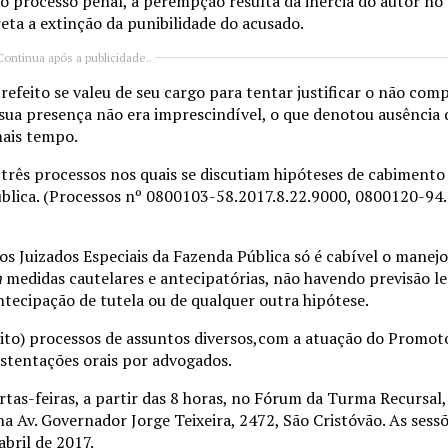
No processo penal, a perempção resulta da inércia do autor no
eta a extinção da punibilidade do acusado.
Continua após a publicidade..
efeito se valeu de seu cargo para tentar justificar o não com
sua presença não era imprescindível, o que denotou ausência d
mais tempo.
rês processos nos quais se discutiam hipóteses de cabimento
blica. (Processos nº 0800103-58.2017.8.22.9000, 0800120-94.
Juizados Especiais da Fazenda Pública só é cabível o manejo
m
medidas cautelares e antecipatórias, não havendo previsão le
ntecipação de tutela ou de qualquer outra hipótese.
ito) processos de assuntos diversos,com a atuação do Promoto
stentações orais por advogados.
rtas-feiras, a partir das 8 horas, no Fórum da Turma Recursal,
na Av. Governador Jorge Teixeira, 2472, São Cristóvão. As sessõ
abril de 2017.