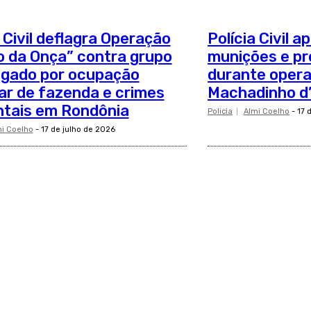
a Civil deflagra Operação
Polícia Civil 
 da Onça” contra grupo
munições e pr
igado por ocupação
durante oper
lar de fazenda e crimes
Machadinho d
tais em Rondônia
Policia
Almi Coelho
-
17 
i Coelho
-
17 de julho de 2026