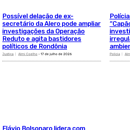
Possível delação de ex-
Políci
secretário da Alero pode ampliar
“Capão
investigações da Operação
invest
Reduto e agita bastidores
irregu
políticos de Rondônia
ambien
Justiça
Almi Coelho
-
17 de julho de 2026
Policia
Alm
Flávio Bolsonaro lidera com