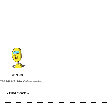
airton
/186.209.113.130/~alertarondoniaco
- Publicidade -