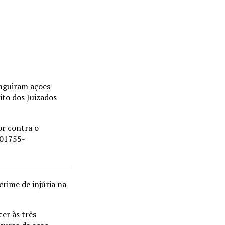
inguiram ações
ito dos Juizados
or contra o
001755-
crime de injúria na
er às três