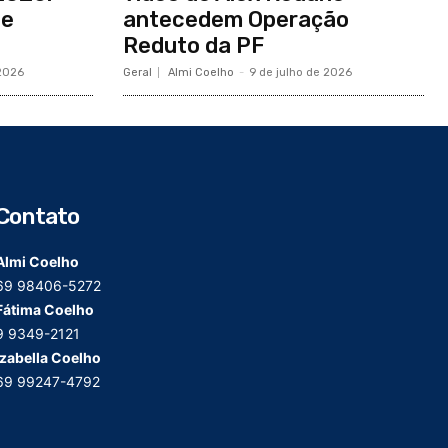
de
antecedem Operação
Reduto da PF
 2026
Geral
Almi Coelho
-
9 de julho de 2026
Contato
Almi Coelho
69 98406-5272
Fátima Coelho
9 9349-2121
Izabella Coelho
69 99247-4792