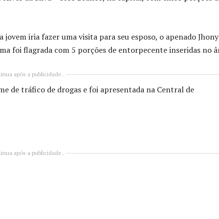
 jovem iria fazer uma visita para seu esposo, o apenado Jhony
ma foi flagrada com 5 porções de entorpecente inseridas no â
inua após a publicidade..
me de tráfico de drogas e foi apresentada na Central de
inua após a publicidade..