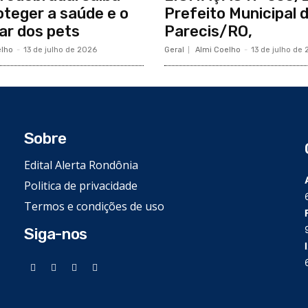
teger a saúde e o
Prefeito Municipal 
r dos pets
Parecis/RO,
elho
-
13 de julho de 2026
Geral
Almi Coelho
-
13 de julho de
Sobre
Edital Alerta Rondônia
Politica de privacidade
Termos e condições de uso
Siga-nos