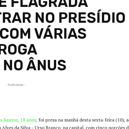
 É FLAGRADA
RAR NO PRESÍDIO
COM VÁRIAS
DROGA
 NO ÂNUS
- Publicidade -
Compartilhado
s Santos, 18 anos,
foi presa na manhã desta sexta-feira (10), a
 Alves da Silva – Urso Branco, na capital, com cinco porções d