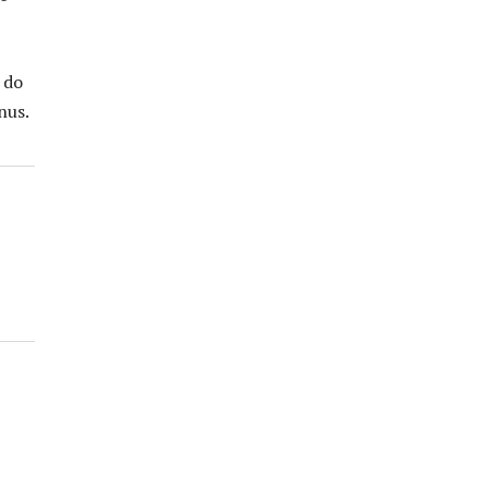
 do
nus.