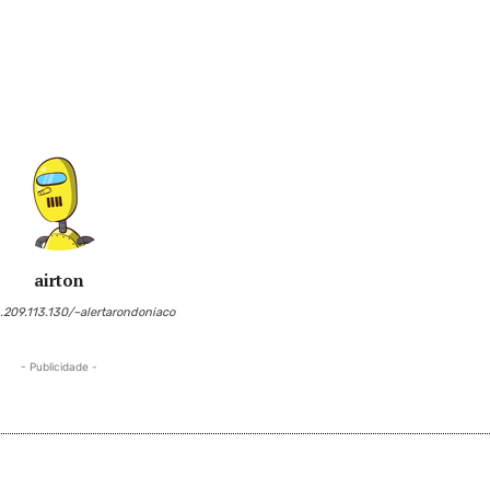
airton
6.209.113.130/~alertarondoniaco
- Publicidade -