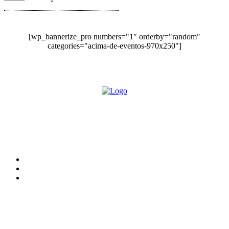
[wp_bannerize_pro numbers="1" orderby="random"
categories="acima-de-eventos-970x250"]
O site Alerta Rondônia é um jornal eletrônico focada em notícias, entretenimento e
cobertura de eventos. Teve a sua operação iniciada em 2007 com o nome de "Em
Ariquemes", sendo um dos pioneiros no jornalismo on-line na cidade de Ariquemes (RO).
Sobre
Edital Alerta Rondônia
Politica de privacidade
Termos e condições de uso
Siga-nos