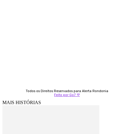
Contato
Almi Coelho
69 98406-5272
Fátima Coelho
9 9349-2121
Izabella Coelho
69 99247-4792
Todos os Direitos Reservados para Alerta Rondonia
Feito por Go7 💜
MAIS HISTÓRIAS