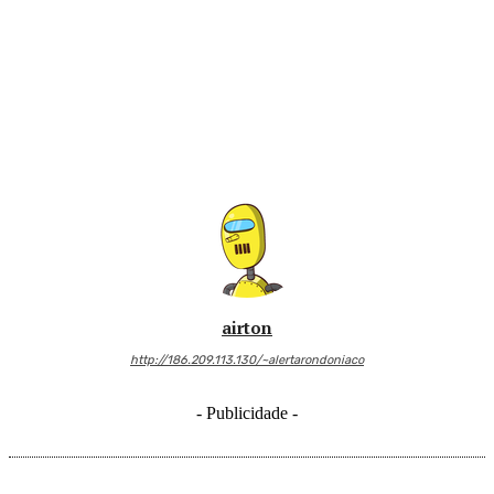
airton
http://186.209.113.130/~alertarondoniaco
- Publicidade -