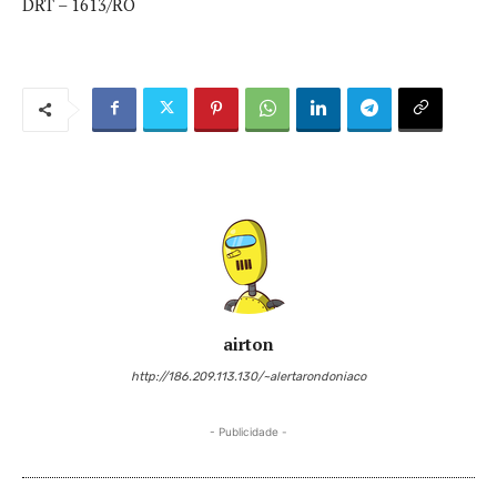
DRT – 1613/RO
airton
http://186.209.113.130/~alertarondoniaco
- Publicidade -