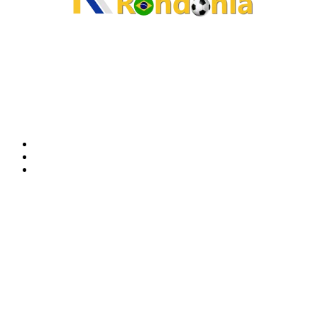
O site Alerta Rondônia é um jornal eletrônico focada em notícias, entretenimento e
cobertura de eventos. Teve a sua operação iniciada em 2007 com o nome de "Em
Ariquemes", sendo um dos pioneiros no jornalismo on-line na cidade de Ariquemes (RO).
Sobre
Edital Alerta Rondônia
Politica de privacidade
Termos e condições de uso
Siga-nos
Contato
Almi Coelho