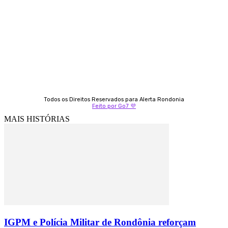
69 98406-5272
Fátima Coelho
9 9349-2121
Izabella Coelho
69 99247-4792
Todos os Direitos Reservados para Alerta Rondonia
Feito por Go7 💜
MAIS HISTÓRIAS
IGPM e Polícia Militar de Rondônia reforçam