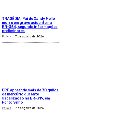
TRAGÉDIA: Pai de Xandy Mello
morre em grave acidente na
BR-364, segundo informações
preliminares
Policia
7 de agosto de 2026
PRF apreende mais de 70 quilos
de mercúrio durante
fiscalização na BR-319, em
Porto Velho
Policia
7 de agosto de 2026