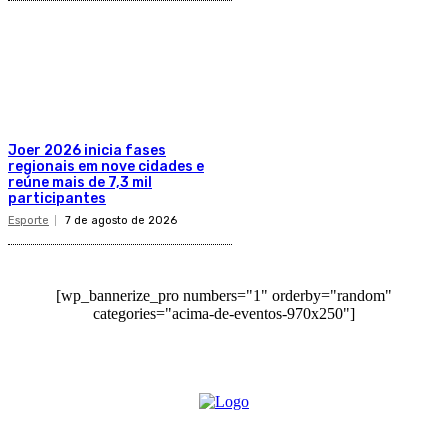
Joer 2026 inicia fases
regionais em nove cidades e
reúne mais de 7,3 mil
participantes
Esporte
7 de agosto de 2026
[wp_bannerize_pro numbers="1" orderby="random"
categories="acima-de-eventos-970x250"]
O site Alerta Rondônia é um jornal eletrônico focada em notícias, entretenimento e