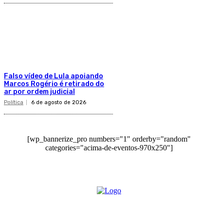
Falso vídeo de Lula apoiando
Marcos Rogério é retirado do
ar por ordem judicial
Política
6 de agosto de 2026
[wp_bannerize_pro numbers="1" orderby="random"
categories="acima-de-eventos-970x250"]
O site Alerta Rondônia é um jornal eletrônico focada em notícias, entretenimento e