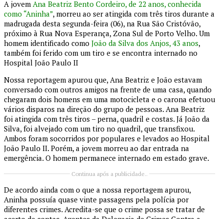
A jovem
Ana Beatriz Bento Cordeiro, de 22 anos, conhecida
como “Aninha”
, morreu ao ser atingida com três tiros durante a
madrugada desta segunda-feira (06), na Rua São Cristóvão,
próximo à Rua Nova Esperança, Zona Sul de Porto Velho. Um
homem identificado como
João da Silva dos Anjos, 43 anos
,
também foi ferido com um tiro e se encontra internado no
Hospital João Paulo II
Nossa reportagem apurou que, Ana Beatriz e João estavam
conversado com outros amigos na frente de uma cas
a, quando
chegaram dois homens em uma motocicleta e o carona efetuou
vários disparos na direção do grupo de pessoas. Ana Beatriz
foi atingida com três tiros – perna, quadril e costas. Já João da
Silva, foi alvejado com um tiro no quadril, que transfixou.
Ambos foram socorridos por populares e levados ao Hospital
João Paulo II. Porém, a jovem morreu ao dar entrada na
emergência. O homem permanece internado em estado grave.
Continua após a publicidade..
De acordo ainda com o que a nossa reportagem apurou,
Aninha possuía quase vinte passagens pela polícia por
diferentes crimes. Acredita-se que o crime possa se tratar de