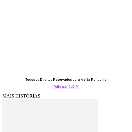
Contato
Almi Coelho
69 98406-5272
Fátima Coelho
9 9349-2121
Izabella Coelho
69 99247-4792
Todos os Direitos Reservados para Alerta Rondonia
Feito por Go7 💜
MAIS HISTÓRIAS