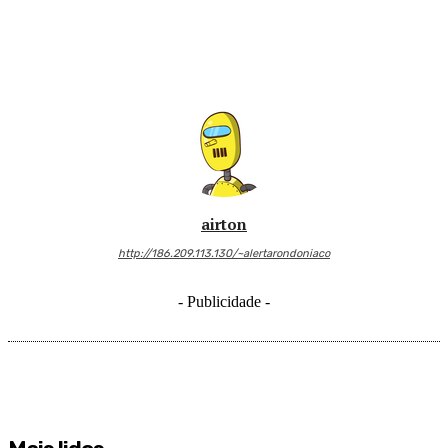
airton
http://186.209.113.130/~alertarondoniaco
- Publicidade -