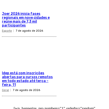
Joer 2026 inicia fases
regionais em nove cidades e
reúne mais de 7,3 mil
participantes
Esporte
7 de agosto de 2026
Idep está com inscrições
abertas para cursos remotos
em todo estado até terça –
feira, 11
Geral
7 de agosto de 2026
[wp_bannerize_pro numbers="1" orderby="random"