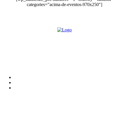
categories="acima-de-eventos-970x250"]
O site Alerta Rondônia é um jornal eletrônico focada em notícias,
entretenimento e cobertura de eventos. Teve a sua operação iniciada em
2007 com o nome de "Em Ariquemes", sendo um dos pioneiros no
jornalismo on-line na cidade de Ariquemes (RO).
Sobre
Edital Alerta Rondônia
Politica de privacidade
Termos e condições de uso
Siga-nos