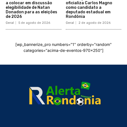
a colocar em discussão
oficializa Carlos Magno
elegibilidade de Natan
como candidato a
Donadon para as eleições
deputado estadual em
de 2026
Rondônia
Geral
5 de agosto de 2026
Geral
2 de agosto de 2026
[wp_bannerize_pro numbers="1" orderby="random"
categories="acima-de-eventos-970x250"]