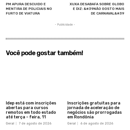
PM APURA DESCUIDO E
XUXA DESABAFA SOBRE GLOBO
MENTIRA DE POLICIAIS NO
E DIZ: &#39NÃO GOSTO MAIS
FURTO DE VIATURA
DE CARNAVAL&#39
- Publicidade -
Você pode gostar também!
Idep está com inscrições
Inscrições gratuitas para
abertas para cursos
jornada de aceleração de
remotos em todo estado
negócios são prorrogadas
até terça – feira, 11
em Rondônia
Geral
7 de agosto de 2026
Geral
6 de agosto de 2026