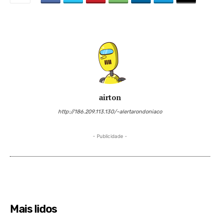
airton
http://186.209.113.130/~alertarondoniaco
- Publicidade -
Mais lidos