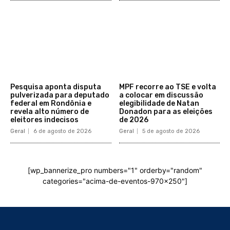
Pesquisa aponta disputa
MPF recorre ao TSE e volta
pulverizada para deputado
a colocar em discussão
federal em Rondônia e
elegibilidade de Natan
revela alto número de
Donadon para as eleições
eleitores indecisos
de 2026
Geral
6 de agosto de 2026
Geral
5 de agosto de 2026
[wp_bannerize_pro numbers="1" orderby="random"
categories="acima-de-eventos-970x250"]