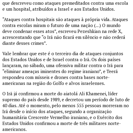
que descreveu como ataques premeditados contra uma escola
e um hospital, atribuídos a Israel e aos Estados Unidos.
“Ataques contra hospitais são ataques à própria vida. Ataques
contra escolas miram o futuro de uma nação (…) O mundo
deve condenar esses atos”, escreveu Pezeshkian na rede X,
acrescentando que “o Irã não ficará em silêncio e não cederá
diante desses crimes”.
Vale lembrar que este é o terceiro dia de ataques conjuntos
dos Estados Unidos e de Israel contra o Irã. Os dois países
lançaram, no sábado, uma ofensiva militar contra o Irã para
“eliminar ameaças iminentes do regime iraniano”, e Teerã
respondeu com mísseis e drones contra bases norte-
americanas na região do Golfo e alvos israelenses.
O Irã já confirmou a morte do aiatolá Ali Khamenei, líder
supremo do país desde 1989, e decretou um período de luto de
40 dias. Até o momento, pelo menos 555 pessoas morreram no
Irã desde o início dos ataques, segundo a organização
humanitária Crescente Vermelho iraniano, e o Exército dos
Estados Unidos confirmou a morte de três militares norte-
americanos.