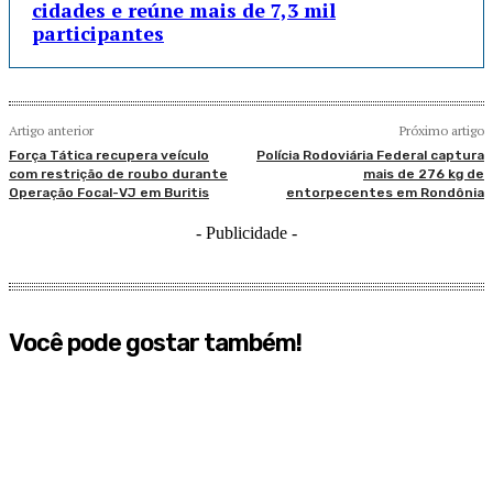
cidades e reúne mais de 7,3 mil
participantes
Artigo anterior
Próximo artigo
Força Tática recupera veículo
Polícia Rodoviária Federal captura
com restrição de roubo durante
mais de 276 kg de
Operação Focal-VJ em Buritis
entorpecentes em Rondônia
- Publicidade -
Você pode gostar também!