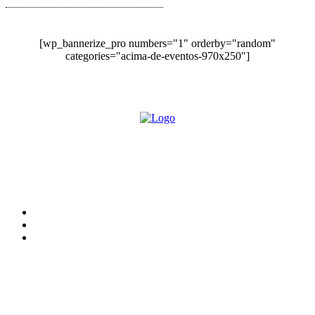
[wp_bannerize_pro numbers="1" orderby="random"
categories="acima-de-eventos-970x250"]
O site Alerta Rondônia é um jornal eletrônico focada em notícias, entretenimento e
cobertura de eventos. Teve a sua operação iniciada em 2007 com o nome de "Em
Ariquemes", sendo um dos pioneiros no jornalismo on-line na cidade de Ariquemes (RO).
Sobre
Edital Alerta Rondônia
Politica de privacidade
Termos e condições de uso
Siga-nos