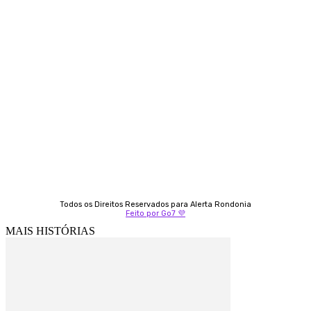
Contato
Almi Coelho
69 98406-5272
Fátima Coelho
9 9349-2121
Izabella Coelho
69 99247-4792
Todos os Direitos Reservados para Alerta Rondonia
Feito por Go7 💜
MAIS HISTÓRIAS