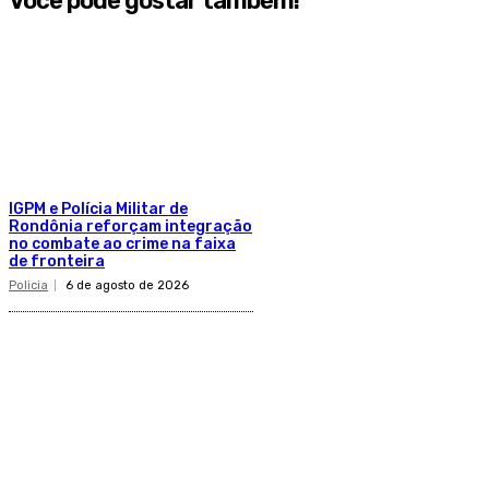
Você pode gostar também!
IGPM e Polícia Militar de
Rondônia reforçam integração
no combate ao crime na faixa
de fronteira
Policia
6 de agosto de 2026