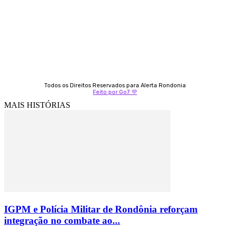
9 9349-2121
Izabella Coelho
69 99247-4792
Todos os Direitos Reservados para Alerta Rondonia
Feito por Go7 💜
MAIS HISTÓRIAS
IGPM e Polícia Militar de Rondônia reforçam
integração no combate ao...