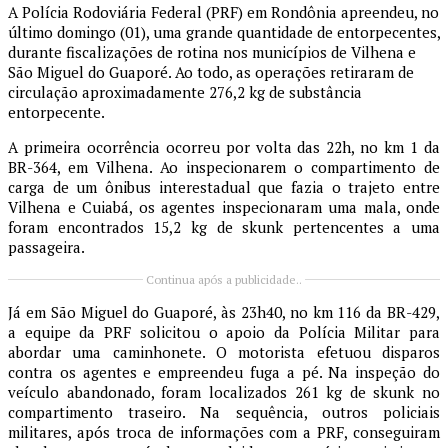
A Polícia Rodoviária Federal (PRF) em Rondônia apreendeu, no
último domingo (01), uma grande quantidade de entorpecentes,
durante fiscalizações de rotina nos municípios de Vilhena e
São Miguel do Guaporé. Ao todo, as operações retiraram de
circulação aproximadamente 276,2 kg de substância
entorpecente.
A primeira ocorrência ocorreu por volta das 22h, no km 1 da
BR-364, em Vilhena. Ao inspecionarem o compartimento de
carga de um ônibus interestadual que fazia o trajeto entre
Vilhena e Cuiabá, os agentes inspecionaram uma mala, onde
foram encontrados 15,2 kg de skunk pertencentes a uma
passageira.
Continua após a publicidade..
Já em São Miguel do Guaporé, às 23h40, no km 116 da BR-429,
a equipe da PRF solicitou o apoio da Polícia Militar para
abordar uma caminhonete. O motorista efetuou disparos
contra os agentes e empreendeu fuga a pé. Na inspeção do
veículo abandonado, foram localizados 261 kg de skunk no
compartimento traseiro. Na sequência, outros policiais
militares, após troca de informações com a PRF, conseguiram