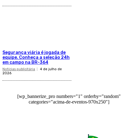
Segurança viária é jogada de
equipe. Conheça a seleção 24h
em campo na BR-364
Notícias publicitária
4 de julho de
2026
[wp_bannerize_pro numbers="1" orderby="random"
categories="acima-de-eventos-970x250"]