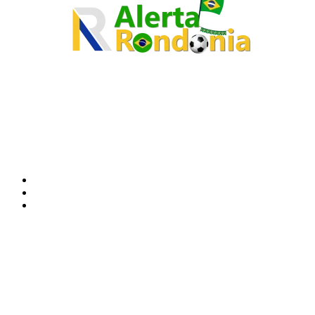
O site Alerta Rondônia é um jornal eletrônico focada em notícias, entretenimento e
cobertura de eventos. Teve a sua operação iniciada em 2007 com o nome de "Em
Ariquemes", sendo um dos pioneiros no jornalismo on-line na cidade de Ariquemes (RO).
Sobre
Edital Alerta Rondônia
Politica de privacidade
Termos e condições de uso
Siga-nos
Contato