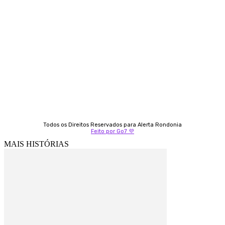
Almi Coelho
69 98406-5272
Fátima Coelho
9 9349-2121
Izabella Coelho
69 99247-4792
Todos os Direitos Reservados para Alerta Rondonia
Feito por Go7 💜
MAIS HISTÓRIAS