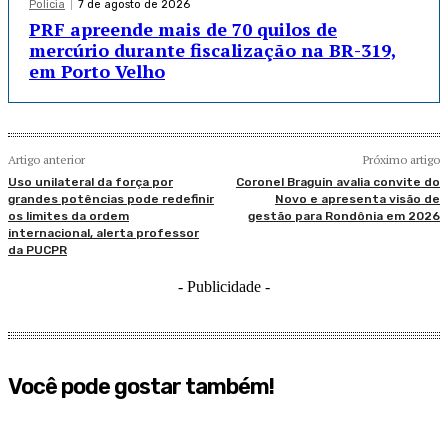
Policia
7 de agosto de 2026
PRF apreende mais de 70 quilos de
mercúrio durante fiscalização na BR-319,
em Porto Velho
Artigo anterior
Próximo artigo
Uso unilateral da força por
Coronel Braguin avalia convite do
grandes potências pode redefinir
Novo e apresenta visão de
os limites da ordem
gestão para Rondônia em 2026
internacional, alerta professor
da PUCPR
- Publicidade -
Você pode gostar também!