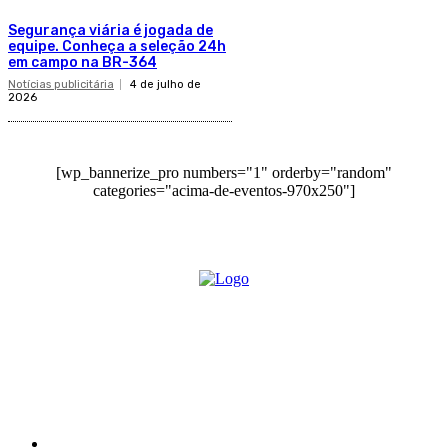
Segurança viária é jogada de
equipe. Conheça a seleção 24h
em campo na BR-364
Notícias publicitária
4 de julho de
2026
[wp_bannerize_pro numbers="1" orderby="random"
categories="acima-de-eventos-970x250"]
O site Alerta Rondônia é um jornal eletrônico focada em notícias,
entretenimento e cobertura de eventos. Teve a sua operação iniciada em
2007 com o nome de "Em Ariquemes", sendo um dos pioneiros no
jornalismo on-line na cidade de Ariquemes (RO).
Sobre
Edital Alerta Rondônia