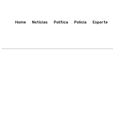
Terça-Feira 7, Julho, 2026
Home
Notícias
Política
Policia
Esporte