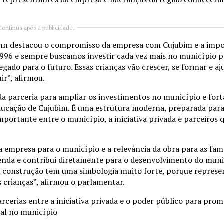
Continua após a publicidade..
nn destacou o compromisso da empresa com Cujubim e a impo
96 e sempre buscamos investir cada vez mais no município p
gado para o futuro. Essas crianças vão crescer, se formar e aj
ir”, afirmou.
 da parceria para ampliar os investimentos no município e for
educação de Cujubim. É uma estrutura moderna, preparada par
mportante entre o município, a iniciativa privada e parceiros
empresa para o município e a relevância da obra para as famí
nda e contribui diretamente para o desenvolvimento do munic
sa construção tem uma simbologia muito forte, porque repres
 crianças”, afirmou o parlamentar.
cerias entre a iniciativa privada e o poder público para pro
ial no município