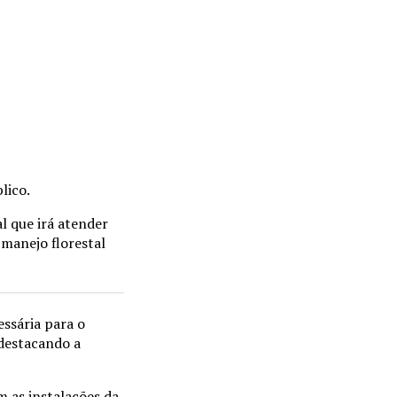
lico.
l que irá atender
 manejo florestal
essária para o
destacando a
 as instalações da