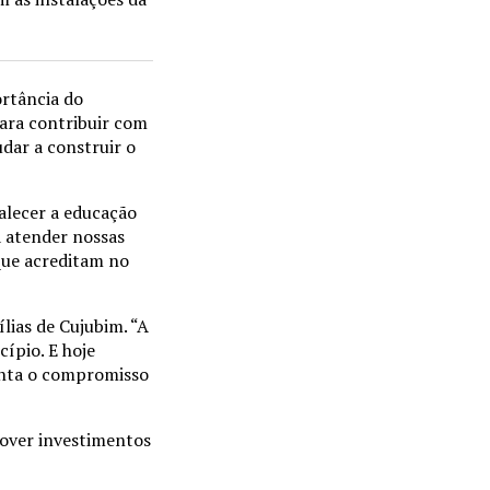
rtância do
ara contribuir com
udar a construir o
talecer a educação
a atender nossas
 que acreditam no
lias de Cujubim. “A
ípio. E hoje
enta o compromisso
mover investimentos