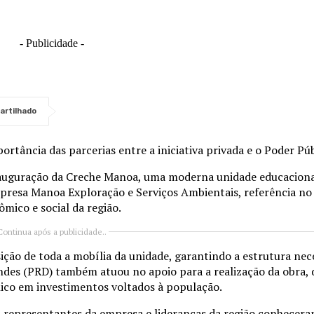
- Publicidade -
artilhado
rtância das parcerias entre a iniciativa privada e o Poder Púb
inauguração da Creche Manoa, uma moderna unidade educaciona
mpresa Manoa Exploração e Serviços Ambientais, referência no
mico e social da região.
Continua após a publicidade..
ição de toda a mobília da unidade, garantindo a estrutura nec
des (PRD) também atuou no apoio para a realização da obra, 
lico em investimentos voltados à população.
, representantes da empresa e lideranças da região conheceram