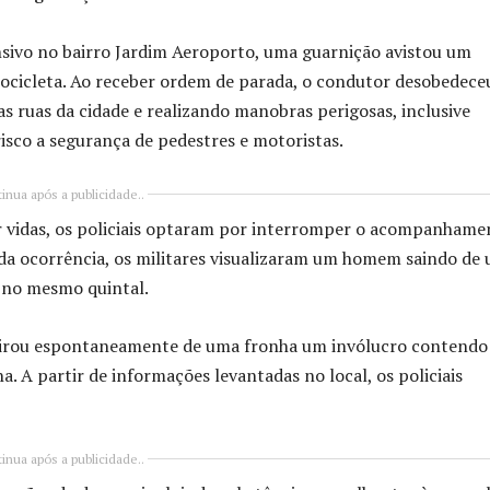
ivo no bairro Jardim Aeroporto, uma guarnição avistou um
ocicleta. Ao receber ordem de parada, o condutor desobedece
as ruas da cidade e realizando manobras perigosas, inclusive
isco a segurança de pedestres e motoristas.
inua após a publicidade..
var vidas, os policiais optaram por interromper o acompanhame
 da ocorrência, os militares visualizaram um homem saindo de
 no mesmo quintal.
retirou espontaneamente de uma fronha um invólucro contendo
 A partir de informações levantadas no local, os policiais
inua após a publicidade..