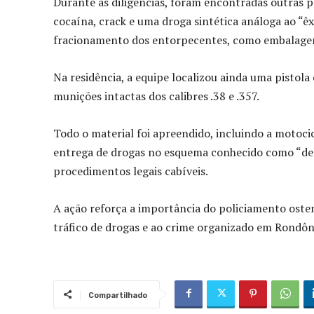
Durante as diligências, foram encontradas outras 
cocaína, crack e uma droga sintética análoga ao “ê
fracionamento dos entorpecentes, como embalagen
Na residência, a equipe localizou ainda uma pistola 
munições intactas dos calibres .38 e .357.
Todo o material foi apreendido, incluindo a motocic
entrega de drogas no esquema conhecido como “deli
procedimentos legais cabíveis.
A ação reforça a importância do policiamento oste
tráfico de drogas e ao crime organizado em Rondôn
Compartilhado