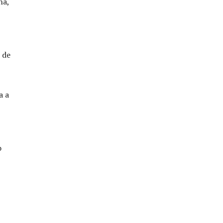
ha,
 de
a a
o