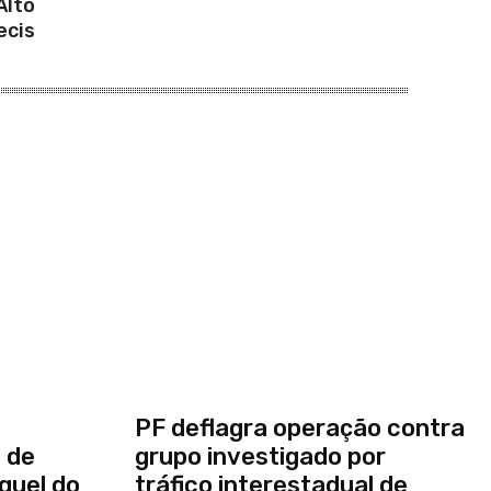
Alto
ecis
PF deflagra operação contra
 de
grupo investigado por
guel do
tráfico interestadual de