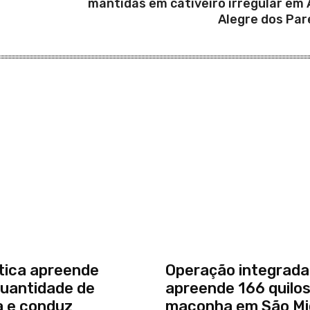
mantidas em cativeiro irregular em 
Alegre dos Par
tica apreende
Operação integrada
uantidade de
apreende 166 quilos
 e conduz
maconha em São Mi