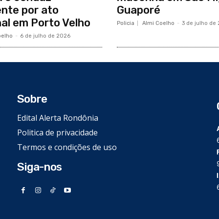
nte por ato
Guaporé
nal em Porto Velho
Policia
Almi Coelho
-
3 de julho de
oelho
-
6 de julho de 2026
Sobre
Edital Alerta Rondônia
Politica de privacidade
Termos e condições de uso
Siga-nos