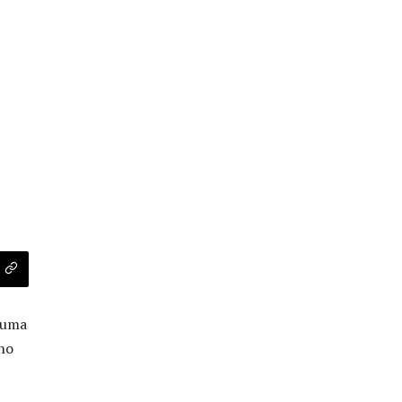
u uma
 no