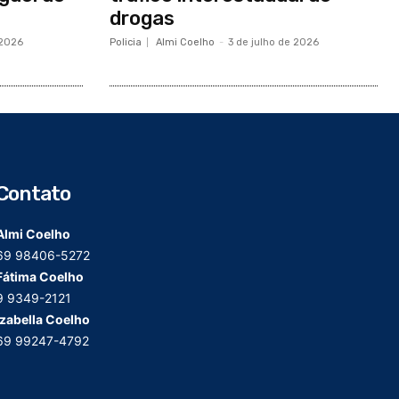
drogas
 2026
Policia
Almi Coelho
-
3 de julho de 2026
Contato
Almi Coelho
69 98406-5272
Fátima Coelho
9 9349-2121
Izabella Coelho
69 99247-4792