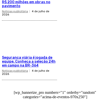
R$ 200 milhões em obras no
pavimento
Notícias publicitária
4 de julho de
2026
Segurança viária é jogada de
equipe. Conheça a seleção 24h
em campo na BR-364
Notícias publicitária
4 de julho de
2026
[wp_bannerize_pro numbers="1" orderby="random"
categories="acima-de-eventos-970x250"]