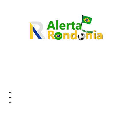
O site Alerta Rondônia é um jornal eletrônico focada em notícias, entretenimento e
cobertura de eventos. Teve a sua operação iniciada em 2007 com o nome de "Em
Ariquemes", sendo um dos pioneiros no jornalismo on-line na cidade de Ariquemes (RO).
Sobre
Edital Alerta Rondônia
Politica de privacidade
Termos e condições de uso
Siga-nos