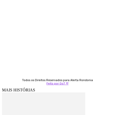
Contato
Almi Coelho
69 98406-5272
Fátima Coelho
9 9349-2121
Izabella Coelho
69 99247-4792
Todos os Direitos Reservados para Alerta Rondonia
Feito por Go7 💜
MAIS HISTÓRIAS