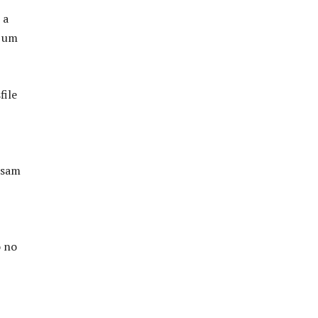
 a
m um
file
nsam
o no