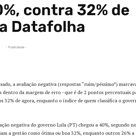
0%, contra 32% de
ra Datafolha
- Publicidade -
Compartilhado
ado, a avaliação negativa (respostas “ruim/péssimo”) marcav
as dentro da margem de erro –que é de 2 pontos percentuais p
os 32% de agora, enquanto o índice de quem classifica o gove
liação negativa do governo Lula (PT) chegou a 40%, segundo n
aliam a gestão como ótima ou boa 32%, enquanto outros 26% a