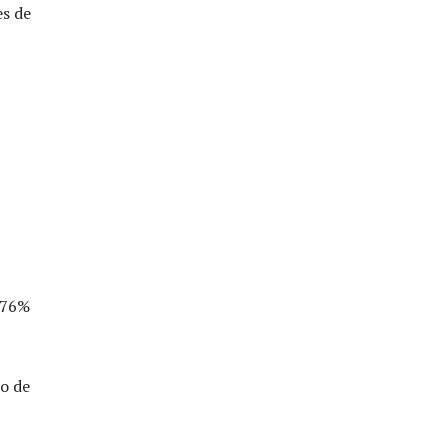
es de
e 76%
io de