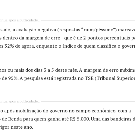
inua após a publicidade..
ado, a avaliação negativa (respostas “ruim/péssimo”) marcav
as dentro da margem de erro –que é de 2 pontos percentuais p
os 32% de agora, enquanto o índice de quem classifica o gove
nos ou mais dos dias 3 a 5 deste mês. A margem de erro máxim
é de 95%. A pesquisa está registrada no TSE (Tribunal Superio
inua após a publicidade..
o após mobilização do governo no campo econômico, com a
o de Renda para quem ganha até R$ 5.000. Uma das bandeiras 
igor neste ano.