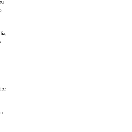
ou
o,
ia,
o
ior
am