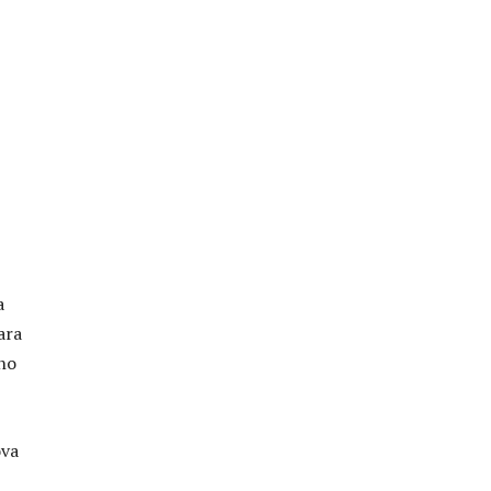
a
ara
rno
ova