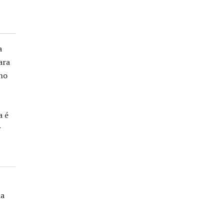
a
ara
rno
a é
r
da