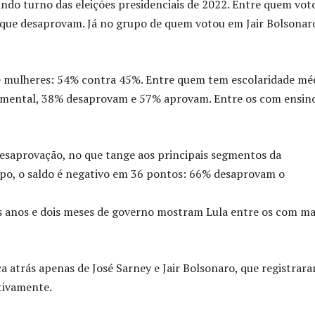
ndo turno das eleições presidenciais de 2022. Entre quem vot
 que desaprovam. Já no grupo de quem votou em Jair Bolsonar
 mulheres: 54% contra 45%. Entre quem tem escolaridade méd
amental, 38% desaprovam e 57% aprovam. Entre os com ensin
desaprovação, no que tange aos principais segmentos da
upo, o saldo é negativo em 36 pontos: 66% desaprovam o
ês anos e dois meses de governo mostram Lula entre os com ma
a atrás apenas de José Sarney e Jair Bolsonaro, que registrar
tivamente.