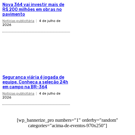
Nova 364 vai investir mais de
R$ 200 milhões em obras no
pavimento
Notícias publicitária
4 de julho de
2026
Segurança viária é jogada de
equipe. Conheça a seleção 24h
em campo na BR-364
Notícias publicitária
4 de julho de
2026
[wp_bannerize_pro numbers="1" orderby="random"
categories="acima-de-eventos-970x250"]