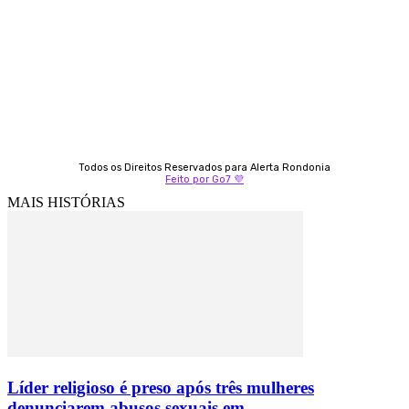
Fátima Coelho
9 9349-2121
Izabella Coelho
69 99247-4792
Todos os Direitos Reservados para Alerta Rondonia
Feito por Go7 💜
MAIS HISTÓRIAS
Líder religioso é preso após três mulheres
denunciarem abusos sexuais em...