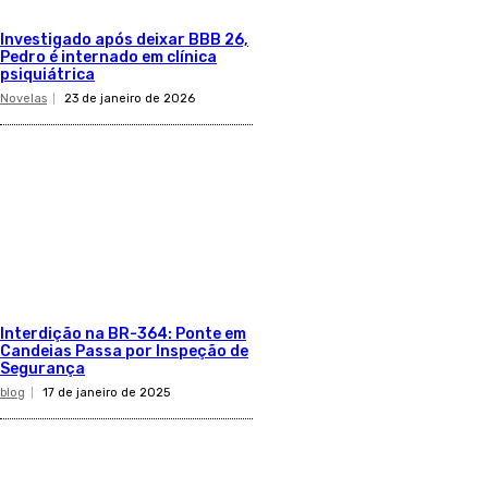
Investigado após deixar BBB 26,
Pedro é internado em clínica
psiquiátrica
Novelas
23 de janeiro de 2026
Interdição na BR-364: Ponte em
Candeias Passa por Inspeção de
Segurança
blog
17 de janeiro de 2025