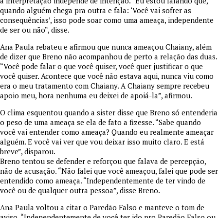
a interpretação independe de intenção. “Eu estou falando que,
quando alguém chega pra outra e fala: ‘Você vai sofrer as
consequências’, isso pode soar como uma ameaça, independente
de ser ou não”, disse.
Ana Paula rebateu e afirmou que nunca ameaçou Chaiany, além
de dizer que Breno não acompanhou de perto a relação das duas.
“Você pode falar o que você quiser, você quer justificar o que
você quiser. Acontece que você não estava aqui, nunca viu como
era o meu tratamento com Chaiany. A Chaiany sempre recebeu
apoio meu, hora nenhuma eu deixei de apoiá-la”, afirmou.
O clima esquentou quando a sister disse que Breno só entenderia
o peso de uma ameaça se ela de fato a fizesse. “Sabe quando
você vai entender como ameaça? Quando eu realmente ameaçar
alguém. E você vai ver que vou deixar isso muito claro. E está
breve”, disparou.
Breno tentou se defender e reforçou que falava de percepção,
não de acusação. “Não falei que você ameaçou, falei que pode ser
entendido como ameaça. “Independentemente de ter vindo de
você ou de qualquer outra pessoa”, disse Breno.
Ana Paula voltou a citar o Paredão Falso e manteve o tom de
aviso. “Independentemente de você ter ido pro Paredão Falso ou