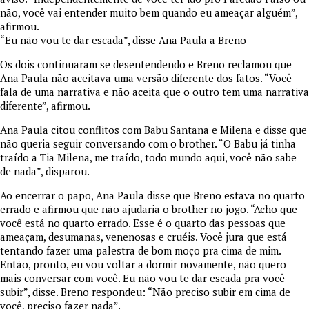
não, você vai entender muito bem quando eu ameaçar alguém”,
afirmou.
“Eu não vou te dar escada”, disse Ana Paula a Breno
Os dois continuaram se desentendendo e Breno reclamou que
Ana Paula não aceitava uma versão diferente dos fatos. “Você
fala de uma narrativa e não aceita que o outro tem uma narrativa
diferente”, afirmou.
Ana Paula citou conflitos com Babu Santana e Milena e disse que
não queria seguir conversando com o brother. “O Babu já tinha
traído a Tia Milena, me traído, todo mundo aqui, você não sabe
de nada”, disparou.
Ao encerrar o papo, Ana Paula disse que Breno estava no quarto
errado e afirmou que não ajudaria o brother no jogo. “Acho que
você está no quarto errado. Esse é o quarto das pessoas que
ameaçam, desumanas, venenosas e cruéis. Você jura que está
tentando fazer uma palestra de bom moço pra cima de mim.
Então, pronto, eu vou voltar a dormir novamente, não quero
mais conversar com você. Eu não vou te dar escada pra você
subir”, disse. Breno respondeu: “Não preciso subir em cima de
você, preciso fazer nada”.