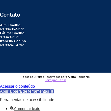
Contato
Almi Coelho
69 98406-5272
Fátima Coelho
9 9349-2121
Izabella Coelho
69 99247-4792
Todos os Direitos Reservados para Alerta Rondonia
Feito por Go7 💜
Acessar o conteúdo
Abrir a barra de ferramentas
Ferramentas de acessibilidade
Aumentar texto