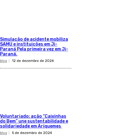
Simulação de acidente mobiliza
SAMU e instituições em Ji-
Paraná Pela primeira vez em Ji-
Paraná.
blog
12 de dezembro de 2024
Voluntariado: ação “Caixinhas
do Bem” une sustentabilidade e
solidariedade em Ariquemes
blog
5 de dezembro de 2024