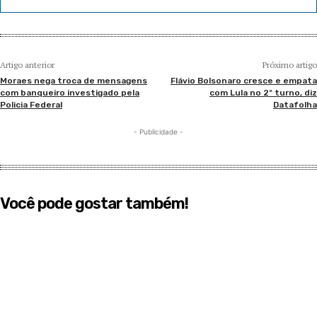
Artigo anterior
Próximo artigo
Moraes nega troca de mensagens
Flávio Bolsonaro cresce e empata
com banqueiro investigado pela
com Lula no 2º turno, diz
Policia Federal
Datafolha
- Publicidade -
Você pode gostar também!