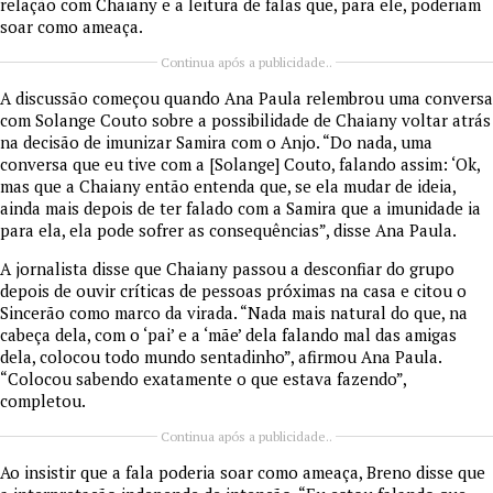
relação com Chaiany e a leitura de falas que, para ele, poderiam
soar como ameaça.
Continua após a publicidade..
A discussão começou quando Ana Paula relembrou uma conversa
com Solange Couto sobre a possibilidade de Chaiany voltar atrás
na decisão de imunizar Samira com o Anjo. “Do nada, uma
conversa que eu tive com a [Solange] Couto, falando assim: ‘Ok,
mas que a Chaiany então entenda que, se ela mudar de ideia,
ainda mais depois de ter falado com a Samira que a imunidade ia
para ela, ela pode sofrer as consequências”, disse Ana Paula.
A jornalista disse que Chaiany passou a desconfiar do grupo
depois de ouvir críticas de pessoas próximas na casa e citou o
Sincerão como marco da virada. “Nada mais natural do que, na
cabeça dela, com o ‘pai’ e a ‘mãe’ dela falando mal das amigas
dela, colocou todo mundo sentadinho”, afirmou Ana Paula.
“Colocou sabendo exatamente o que estava fazendo”,
completou.
Continua após a publicidade..
Ao insistir que a fala poderia soar como ameaça, Breno disse que