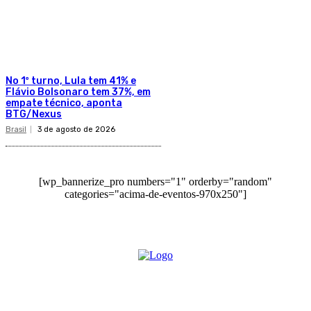
No 1º turno, Lula tem 41% e
Flávio Bolsonaro tem 37%, em
empate técnico, aponta
BTG/Nexus
Brasil
3 de agosto de 2026
[wp_bannerize_pro numbers="1" orderby="random"
categories="acima-de-eventos-970x250"]
O site Alerta Rondônia é um jornal eletrônico focada em notícias, entretenimento e
cobertura de eventos. Teve a sua operação iniciada em 2007 com o nome de "Em
Ariquemes", sendo um dos pioneiros no jornalismo on-line na cidade de Ariquemes (RO).