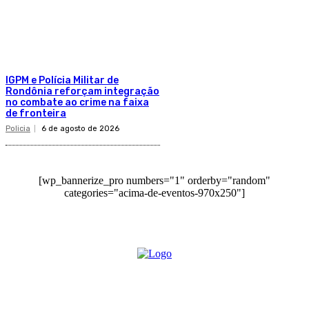
IGPM e Polícia Militar de
Rondônia reforçam integração
no combate ao crime na faixa
de fronteira
Policia
6 de agosto de 2026
[wp_bannerize_pro numbers="1" orderby="random"
categories="acima-de-eventos-970x250"]
O site Alerta Rondônia é um jornal eletrônico focada em notícias, entretenimento e
cobertura de eventos. Teve a sua operação iniciada em 2007 com o nome de "Em
Ariquemes", sendo um dos pioneiros no jornalismo on-line na cidade de Ariquemes (RO).