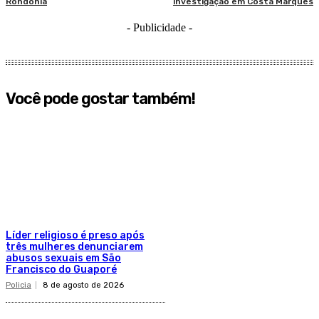
Rondônia
investigação em Costa Marques
- Publicidade -
Você pode gostar também!
Líder religioso é preso após
três mulheres denunciarem
abusos sexuais em São
Francisco do Guaporé
Policia
8 de agosto de 2026