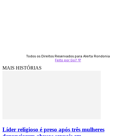
Fátima Coelho
9 9349-2121
Izabella Coelho
69 99247-4792
Todos os Direitos Reservados para Alerta Rondonia
Feito por Go7 💜
MAIS HISTÓRIAS
Líder religioso é preso após três mulheres