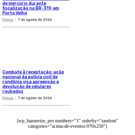
de mercúrio durante
fiscalização na BR-319, em
Porto Velho
Policia
7 de agosto de 2026
Combate à receptação: ação
nacional da polícia civil de
rondônia visa apreensão e
devolução de celulares
roubados
Policia
7 de agosto de 2026
[wp_bannerize_pro numbers="1" orderby="random"
categories="acima-de-eventos-970x250"]