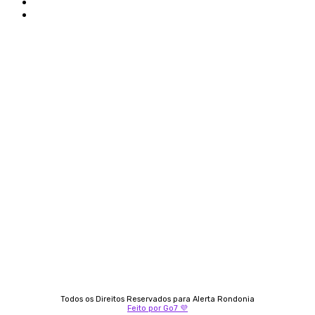
Politica de privacidade
Termos e condições de uso
Siga-nos
Contato
Almi Coelho
69 98406-5272
Fátima Coelho
9 9349-2121
Izabella Coelho
69 99247-4792
Todos os Direitos Reservados para Alerta Rondonia
Feito por Go7 💜