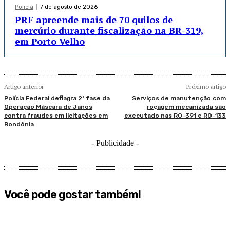
Policia
7 de agosto de 2026
PRF apreende mais de 70 quilos de
mercúrio durante fiscalização na BR-319,
em Porto Velho
Artigo anterior
Próximo artigo
Polícia Federal deflagra 2ª fase da
Serviços de manutenção com
Operação Máscara de Janos
roçagem mecanizada são
contra fraudes em licitações em
executado nas RO-391 e RO-133
Rondônia
- Publicidade -
Você pode gostar também!