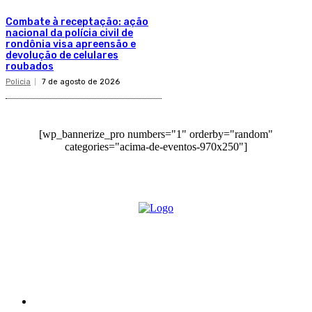
Combate à receptação: ação
nacional da polícia civil de
rondônia visa apreensão e
devolução de celulares
roubados
Policia
7 de agosto de 2026
[wp_bannerize_pro numbers="1" orderby="random"
categories="acima-de-eventos-970x250"]
O site Alerta Rondônia é um jornal eletrônico focada em notícias, entretenimento e
cobertura de eventos. Teve a sua operação iniciada em 2007 com o nome de "Em
Ariquemes", sendo um dos pioneiros no jornalismo on-line na cidade de Ariquemes (RO).
Sobre
Edital Alerta Rondônia