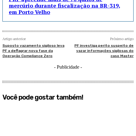
mercúrio durante fiscalização na BR-319,
em Porto Velho
Artigo anterior
Próximo artigo
Suposto vazamento sigiloso leva
PF investiga perito suspeito de
PF a deflagrar nova fase da
vazar informações sigilosas do
Operação Compliance Zero
caso Master
- Publicidade -
Você pode gostar também!