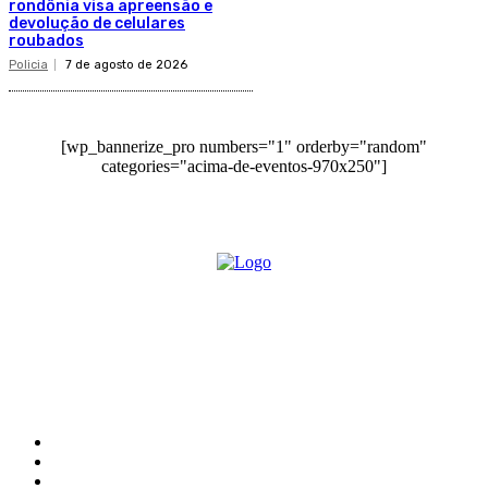
rondônia visa apreensão e
devolução de celulares
roubados
Policia
7 de agosto de 2026
[wp_bannerize_pro numbers="1" orderby="random"
categories="acima-de-eventos-970x250"]
O site Alerta Rondônia é um jornal eletrônico focada em notícias,
entretenimento e cobertura de eventos. Teve a sua operação iniciada em
2007 com o nome de "Em Ariquemes", sendo um dos pioneiros no
jornalismo on-line na cidade de Ariquemes (RO).
Sobre
Edital Alerta Rondônia
Politica de privacidade
Termos e condições de uso