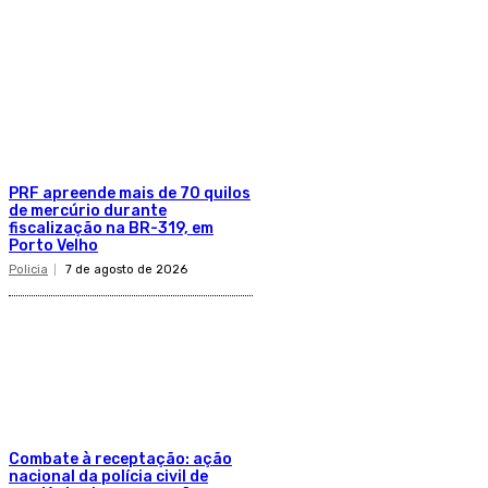
PRF apreende mais de 70 quilos
de mercúrio durante
fiscalização na BR-319, em
Porto Velho
Policia
7 de agosto de 2026
Combate à receptação: ação
nacional da polícia civil de