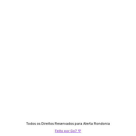
Siga-nos
Contato
Almi Coelho
69 98406-5272
Fátima Coelho
9 9349-2121
Izabella Coelho
69 99247-4792
Todos os Direitos Reservados para Alerta Rondonia
Feito por Go7 💜