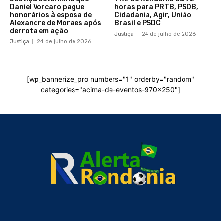
Daniel Vorcaro pague
horas para PRTB, PSDB,
honorários à esposa de
Cidadania, Agir, União
Alexandre de Moraes após
Brasil e PSDC
derrota em ação
Justiça
24 de julho de 2026
Justiça
24 de julho de 2026
[wp_bannerize_pro numbers="1" orderby="random"
categories="acima-de-eventos-970x250"]