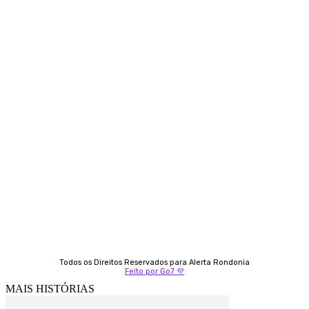
Siga-nos
Contato
Almi Coelho
69 98406-5272
Fátima Coelho
9 9349-2121
Izabella Coelho
69 99247-4792
Todos os Direitos Reservados para Alerta Rondonia
Feito por Go7 💜
MAIS HISTÓRIAS