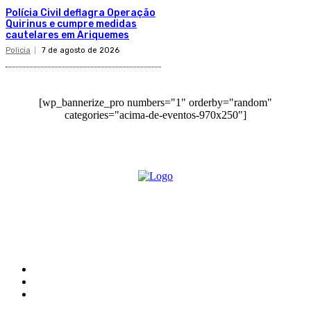
Polícia Civil deflagra Operação
Quirinus e cumpre medidas
cautelares em Ariquemes
Policia
7 de agosto de 2026
[wp_bannerize_pro numbers="1" orderby="random"
categories="acima-de-eventos-970x250"]
O site Alerta Rondônia é um jornal eletrônico focada em notícias, entretenimento e
cobertura de eventos. Teve a sua operação iniciada em 2007 com o nome de "Em
Ariquemes", sendo um dos pioneiros no jornalismo on-line na cidade de Ariquemes (RO).
Sobre
Edital Alerta Rondônia
Politica de privacidade
Termos e condições de uso