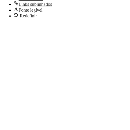
Links sublinhados
Fonte legível
Redefinir