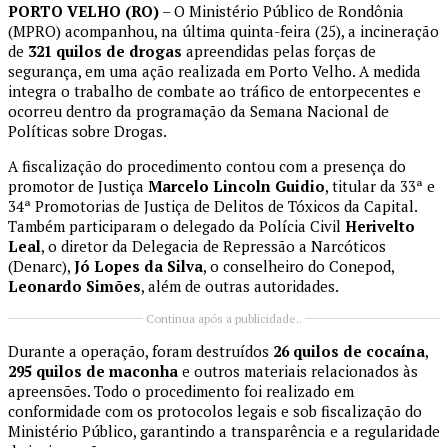
PORTO VELHO (RO)
– O Ministério Público de Rondônia
(MPRO) acompanhou, na última quinta-feira (25), a incineração
de
321 quilos de drogas
apreendidas pelas forças de
segurança, em uma ação realizada em Porto Velho. A medida
integra o trabalho de combate ao tráfico de entorpecentes e
ocorreu dentro da programação da Semana Nacional de
Políticas sobre Drogas.
A fiscalização do procedimento contou com a presença do
promotor de Justiça
Marcelo Lincoln Guidio
, titular da 33ª e
34ª Promotorias de Justiça de Delitos de Tóxicos da Capital.
Também participaram o delegado da Polícia Civil
Herivelto
Leal
, o diretor da Delegacia de Repressão a Narcóticos
(Denarc),
Jó Lopes da Silva
, o conselheiro do Conepod,
Leonardo Simões
, além de outras autoridades.
Continua após a publicidade..
Durante a operação, foram destruídos
26 quilos de cocaína
,
295 quilos de maconha
e outros materiais relacionados às
apreensões. Todo o procedimento foi realizado em
conformidade com os protocolos legais e sob fiscalização do
Ministério Público, garantindo a transparência e a regularidade