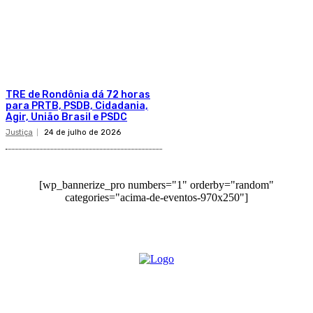
TRE de Rondônia dá 72 horas
para PRTB, PSDB, Cidadania,
Agir, União Brasil e PSDC
Justiça
24 de julho de 2026
[wp_bannerize_pro numbers="1" orderby="random"
categories="acima-de-eventos-970x250"]
O site Alerta Rondônia é um jornal eletrônico focada em notícias, entretenimento e
cobertura de eventos. Teve a sua operação iniciada em 2007 com o nome de "Em
Ariquemes", sendo um dos pioneiros no jornalismo on-line na cidade de Ariquemes (RO).