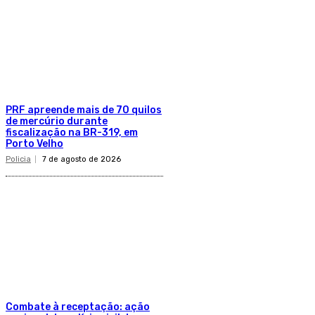
PRF apreende mais de 70 quilos
de mercúrio durante
fiscalização na BR-319, em
Porto Velho
Policia
7 de agosto de 2026
Combate à receptação: ação