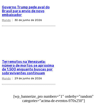
Governo Trump pede aval do
Brasil para envio de novo
embaixador
Mundo
30 de junho de 2026
Terremotos na Venezuela:
número de mortos se aproxima
de 1.500 enquanto buscas por
sobreviventes continuam
Mundo
29 de junho de 2026
[wp_bannerize_pro numbers="1" orderby="random"
categories="acima-de-eventos-970x250"]