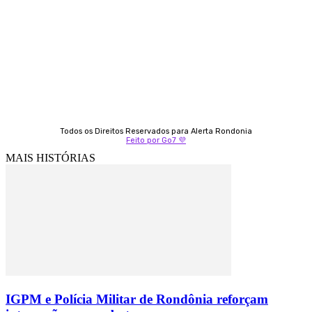
Fátima Coelho
9 9349-2121
Izabella Coelho
69 99247-4792
Todos os Direitos Reservados para Alerta Rondonia
Feito por Go7 💜
MAIS HISTÓRIAS
IGPM e Polícia Militar de Rondônia reforçam