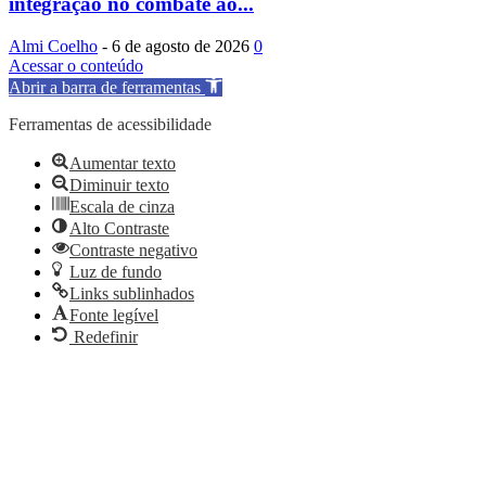
integração no combate ao...
Almi Coelho
-
6 de agosto de 2026
0
Acessar o conteúdo
Abrir a barra de ferramentas
Ferramentas de acessibilidade
Aumentar texto
Diminuir texto
Escala de cinza
Alto Contraste
Contraste negativo
Luz de fundo
Links sublinhados
Fonte legível
Redefinir