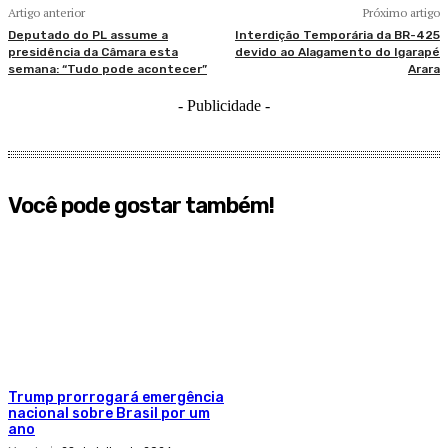
Artigo anterior
Próximo artigo
Deputado do PL assume a
Interdição Temporária da BR-425
presidência da Câmara esta
devido ao Alagamento do Igarapé
semana: “Tudo pode acontecer”
Arara
- Publicidade -
Você pode gostar também!
Trump prorrogará emergência
nacional sobre Brasil por um
ano