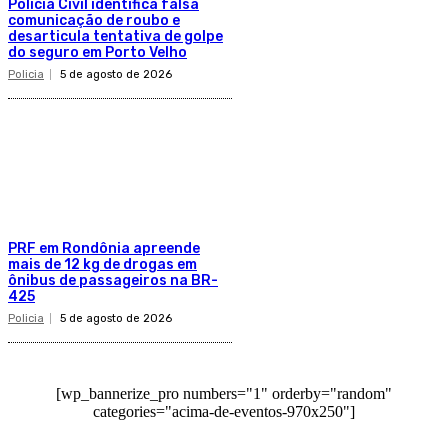
Polícia Civil identifica falsa
comunicação de roubo e
desarticula tentativa de golpe
do seguro em Porto Velho
Policia
5 de agosto de 2026
PRF em Rondônia apreende
mais de 12 kg de drogas em
ônibus de passageiros na BR-
425
Policia
5 de agosto de 2026
[wp_bannerize_pro numbers="1" orderby="random"
categories="acima-de-eventos-970x250"]