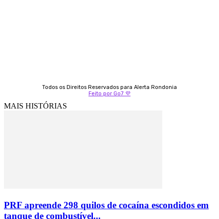
Fátima Coelho
9 9349-2121
Izabella Coelho
69 99247-4792
Todos os Direitos Reservados para Alerta Rondonia
Feito por Go7 💜
MAIS HISTÓRIAS
PRF apreende 298 quilos de cocaína escondidos em
tanque de combustível...