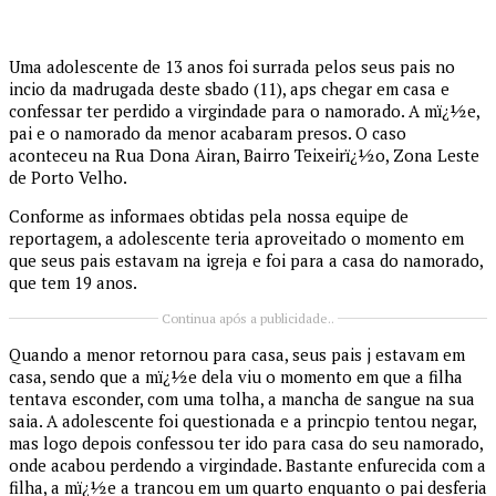
Uma adolescente de 13 anos foi surrada pelos seus pais no
incio da madrugada deste sbado (11), aps chegar em casa e
confessar ter perdido a virgindade para o namorado. A mï¿½e,
pai e o namorado da menor acabaram presos. O caso
aconteceu na Rua Dona Airan, Bairro Teixeirï¿½o, Zona Leste
de Porto Velho.
Conforme as informaes obtidas pela nossa equipe de
reportagem, a adolescente teria aproveitado o momento em
que seus pais estavam na igreja e foi para a casa do namorado,
que tem 19 anos.
Continua após a publicidade..
Quando a menor retornou para casa, seus pais j estavam em
casa, sendo que a mï¿½e dela viu o momento em que a filha
tentava esconder, com uma tolha, a mancha de sangue na sua
saia. A adolescente foi questionada e a princpio tentou negar,
mas logo depois confessou ter ido para casa do seu namorado,
onde acabou perdendo a virgindade. Bastante enfurecida com a
filha, a mï¿½e a trancou em um quarto enquanto o pai desferia