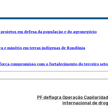
 projetos em defesa da população e do agronegócio
ra e minério em terras indígenas de Rondônia
eforça compromisso com o fortalecimento do terceiro seto
PF deflagra Operação Capilaridad
internacional de dro