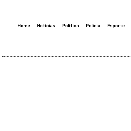
Quarta-Feira 8, Julho, 2026
Home
Notícias
Política
Policia
Esporte