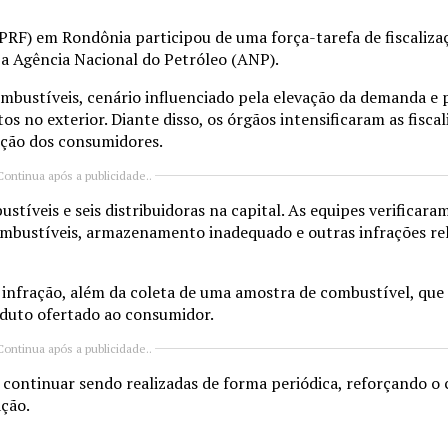
 (PRF) em Rondônia participou de uma força-tarefa de fiscaliz
 a Agência Nacional do Petróleo (ANP).
bustíveis, cenário influenciado pela elevação da demanda e p
s no exterior. Diante disso, os órgãos intensificaram as fisca
teção dos consumidores.
Continua após a publicidade..
tíveis e seis distribuidoras na capital. As equipes verificaram
combustíveis, armazenamento inadequado e outras infrações rel
e infração, além da coleta de uma amostra de combustível, qu
roduto ofertado ao consumidor.
Continua após a publicidade..
 continuar sendo realizadas de forma periódica, reforçando 
ação.