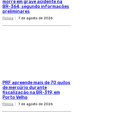
morre em grave acidente na
BR-364, segundo informações
preliminares
Policia
7 de agosto de 2026
PRF apreende mais de 70 quilos
de mercúrio durante
fiscalização na BR-319, em
Porto Velho
Policia
7 de agosto de 2026