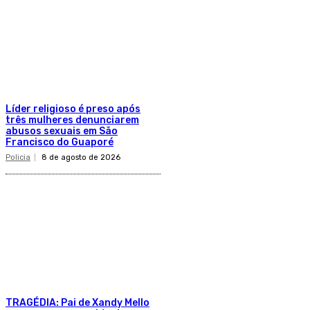
Líder religioso é preso após
três mulheres denunciarem
abusos sexuais em São
Francisco do Guaporé
Policia
8 de agosto de 2026
TRAGÉDIA: Pai de Xandy Mello