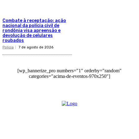
Combate à receptação: ação
nacional da polícia civil de
rondônia visa apreensão e
devolução de celulares
roubados
Policia
7 de agosto de 2026
[wp_bannerize_pro numbers="1" orderby="random"
categories="acima-de-eventos-970x250"]
O site Alerta Rondônia é um jornal eletrônico focada em notícias, entretenimento e
cobertura de eventos. Teve a sua operação iniciada em 2007 com o nome de "Em
Ariquemes", sendo um dos pioneiros no jornalismo on-line na cidade de Ariquemes (RO).
Sobre