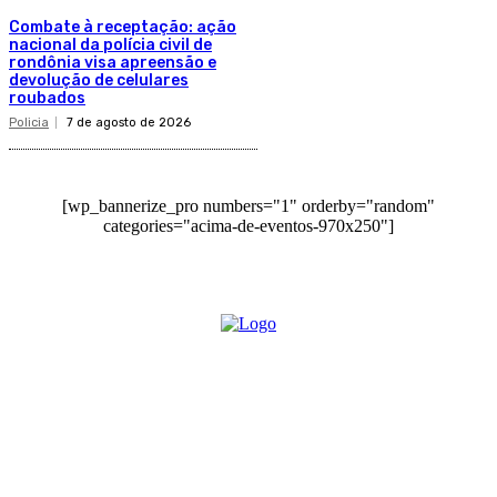
Combate à receptação: ação
nacional da polícia civil de
rondônia visa apreensão e
devolução de celulares
roubados
Policia
7 de agosto de 2026
[wp_bannerize_pro numbers="1" orderby="random"
categories="acima-de-eventos-970x250"]
O site Alerta Rondônia é um jornal eletrônico focada em notícias,
entretenimento e cobertura de eventos. Teve a sua operação iniciada em
2007 com o nome de "Em Ariquemes", sendo um dos pioneiros no
jornalismo on-line na cidade de Ariquemes (RO).
Sobre