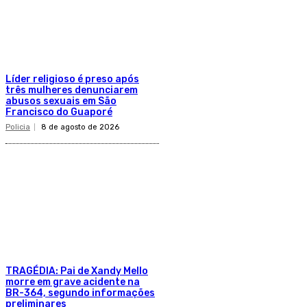
Líder religioso é preso após
três mulheres denunciarem
abusos sexuais em São
Francisco do Guaporé
Policia
8 de agosto de 2026
TRAGÉDIA: Pai de Xandy Mello
morre em grave acidente na
BR-364, segundo informações
preliminares