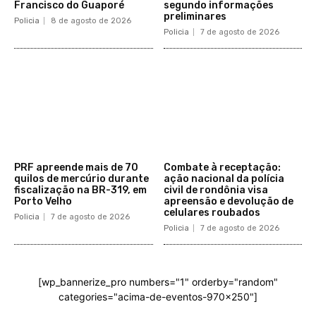
Francisco do Guaporé
segundo informações
preliminares
Policia
8 de agosto de 2026
Policia
7 de agosto de 2026
PRF apreende mais de 70
Combate à receptação:
quilos de mercúrio durante
ação nacional da polícia
fiscalização na BR-319, em
civil de rondônia visa
Porto Velho
apreensão e devolução de
celulares roubados
Policia
7 de agosto de 2026
Policia
7 de agosto de 2026
[wp_bannerize_pro numbers="1" orderby="random"
categories="acima-de-eventos-970x250"]