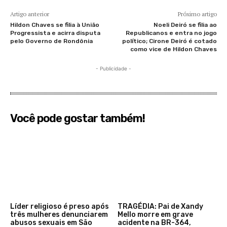
Artigo anterior
Próximo artigo
Hildon Chaves se filia à União
Noeli Deiró se filia ao
Progressista e acirra disputa
Republicanos e entra no jogo
pelo Governo de Rondônia
político; Cirone Deiró é cotado
como vice de Hildon Chaves
- Publicidade -
Você pode gostar também!
Líder religioso é preso após
TRAGÉDIA: Pai de Xandy
três mulheres denunciarem
Mello morre em grave
abusos sexuais em São
acidente na BR-364,