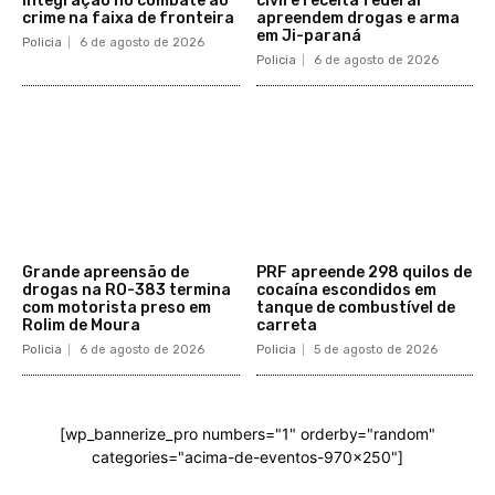
integração no combate ao
civil e receita federal
crime na faixa de fronteira
apreendem drogas e arma
em Ji-paraná
Policia
6 de agosto de 2026
Policia
6 de agosto de 2026
Grande apreensão de
PRF apreende 298 quilos de
drogas na RO-383 termina
cocaína escondidos em
com motorista preso em
tanque de combustível de
Rolim de Moura
carreta
Policia
6 de agosto de 2026
Policia
5 de agosto de 2026
[wp_bannerize_pro numbers="1" orderby="random"
categories="acima-de-eventos-970x250"]