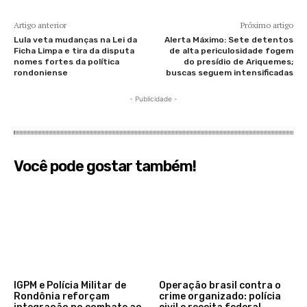
Artigo anterior
Próximo artigo
Lula veta mudanças na Lei da
Alerta Máximo: Sete detentos
Ficha Limpa e tira da disputa
de alta periculosidade fogem
nomes fortes da política
do presídio de Ariquemes;
rondoniense
buscas seguem intensificadas
- Publicidade -
Você pode gostar também!
IGPM e Polícia Militar de
Operação brasil contra o
Rondônia reforçam
crime organizado: polícia