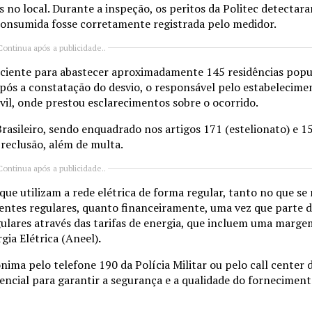
es no local. Durante a inspeção, os peritos da Politec detectar
 consumida fosse corretamente registrada pelo medidor.
Continua após a publicidade..
uficiente para abastecer aproximadamente 145 residências pop
Após a constatação do desvio, o responsável pelo estabelecime
Civil, onde prestou esclarecimentos sobre o ocorrido.
rasileiro, sendo enquadrado nos artigos 171 (estelionato) e 1
reclusão, além de multa.
Continua após a publicidade..
ue utilizam a rede elétrica de forma regular, tanto no que se 
ientes regulares, quanto financeiramente, uma vez que parte d
lares através das tarifas de energia, que incluem uma margem
gia Elétrica (Aneel)
.
ima pelo telefone 190 da Polícia Militar ou pelo call center d
ncial para garantir a segurança e a qualidade do forneciment