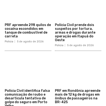
PRF apreende 298 quilos de
Polícia Civil prende dois
cocaína escondidos em
suspeitos por tortura,
tanque de combustível de
armas e drogas durante
carreta
operação em Itapuã do
Oeste
Policia
5 de agosto de 2026
Policia
5 de agosto de 2026
Polícia Civil identifica falsa
PRF em Rondônia apreende
comunicação de roubo e
mais de 12 kg de drogas em
desarticula tentativa de
ônibus de passageiros na
golpe do seguro em Porto
BR-425
Velho