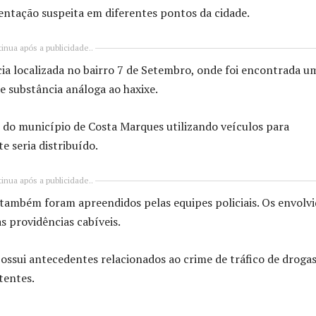
entação suspeita em diferentes pontos da cidade.
inua após a publicidade..
ncia localizada no bairro 7 de Setembro, onde foi encontrada u
 substância análoga ao haxixe.
do do município de
Costa Marques
utilizando veículos para
e seria distribuído.
inua após a publicidade..
 também foram apreendidos pelas equipes policiais. Os envolv
s providências cabíveis.
ossui antecedentes relacionados ao crime de tráfico de drogas
tentes.