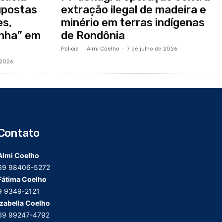
upostas
extração ilegal de madeira e
es,
minério em terras indígenas
inha” em
de Rondônia
Policia
Almi Coelho
-
7 de julho de 2026
 2026
Contato
Almi Coelho
69 98406-5272
Fátima Coelho
9 9349-2121
Izabella Coelho
69 99247-4792