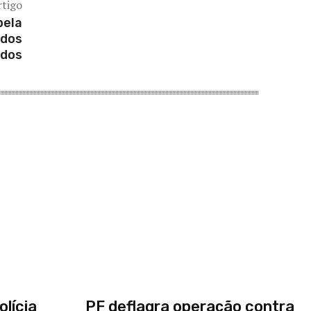
rtigo
pela
ados
idos
lícia
PF deflagra operação contra