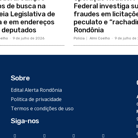
s de busca na
Federal investiga s
ia Legislativa de
fraudes em licitaçõ
a e em endereços
peculato e “rachad
a deputados
Rondônia
oelho
-
9 de julho de 2026
Policia
Almi Coelho
-
9 de julho de
Sobre
Edital Alerta Rondônia
Politica de privacidade
Termos e condições de uso
Siga-nos